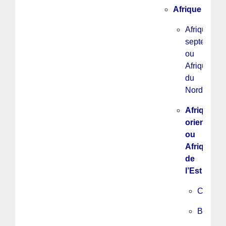
Afrique
Afrique
septentrion
ou
Afrique
du
Nord
Afrique
orientale
ou
Afrique
de
l’Est
Comore
Burundi