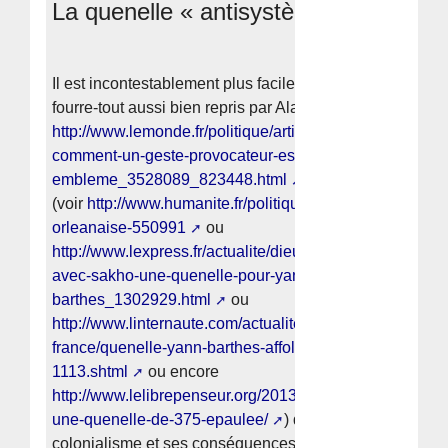
La quenelle « antisystème » ?
Il est incontestablement plus facile d’inventer un geste
fourre-tout aussi bien repris par Alain Soral
[
5
]
(voir
http://www.lemonde.fr/politique/article/2013/12/11/quene
comment-un-geste-provocateur-est-devenu-un-
embleme_3528089_823448.html
) que divers « peopl
(voir
http://www.humanite.fr/politique/quenelle-de-la-droi
orleanaise-550991
ou
http://www.lexpress.fr/actualite/dieudonne-une-quenelle
avec-sakho-une-quenelle-pour-yann-
barthes_1302929.html
ou
http://www.linternaute.com/actualite/societe-
france/quenelle-yann-barthes-affole-pour-un-geste-anod
1113.shtml
ou encore
http://www.lelibrepenseur.org/2013/09/27/valls-se-prend
une-quenelle-de-375-epaulee/
) que d’évoquer le
colonialisme et ses conséquences directe que sont le