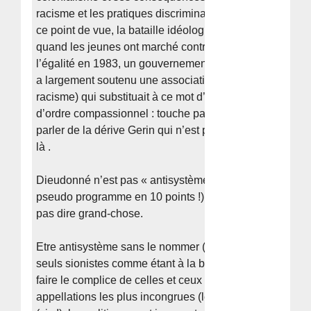
racisme et les pratiques discriminatoires qu’il implique.
ce point de vue, la bataille idéologique n’a pas été mené
quand les jeunes ont marché contre le racisme et pour
l’égalité en 1983, un gouvernement de « gauche pluriell
a largement soutenu une association tombée du ciel (
racisme) qui substituait à ce mot d’ordre juste, un mot
d’ordre compassionnel : touche pas à mon pote. Sans
parler de la dérive Gerin qui n’est pas un fait unique loi
là .
Dieudonné n’est pas « antisystème » (il n’y a qu’à lire s
pseudo programme en 10 points !) ce qui en plus ne veu
pas dire grand-chose.
Etre antisystème sans le nommer (ou alors désigner les
seuls sionistes comme étant à la base de tout
[
6
]
) c’est 
faire le complice de celles et ceux qui sous les
appellations les plus incongrues (les anarchistes de dro