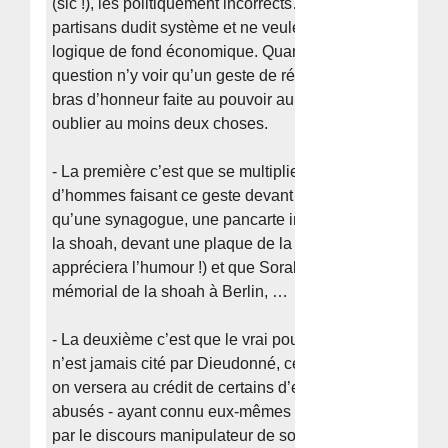
(sic !), les politiquement incorrects…) sont en fait des
partisans dudit système et ne veulent rien changer à sa
logique de fond économique. Quant à la quenelle en
question n’y voir qu’un geste de rébellion, une sorte de
bras d’honneur faite au pouvoir au « système » c’est
oublier au moins deux choses.
- La première c’est que se multiplient sur le Net des pho
d’hommes faisant ce geste devant des lieux aussi anod
qu’une synagogue, une pancarte indiquant le mémorial
la shoah, devant une plaque de la rue du four(on
appréciera l’humour !) et que Soral l’a faite en plein
mémorial de la shoah à Berlin, …
- La deuxième c’est que le vrai pouvoir, celui de l’argent
n’est jamais cité par Dieudonné, ce qui permet (même s
on versera au crédit de certains d’entre eux qu’ils aient 
abusés - ayant connu eux-mêmes les dégâts du racisme
par le discours manipulateur de son inventeur) à des