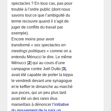
spectacles ? En tous cas, pas pour
trouble à l’ordre public (dont nous
savons tout ce que l’ambiguïté du
terme recouvre quand il s’agit de
juger de conflits du travail par
exemple).
Encore moins pour avoir
transformé
« ses spectacles en
meetings politiques »
comme on a
entendu Ménucci le dire. Le même
Ménucci
[
2
]
qui au cours d’une
campagne contre Joël Dutto
[
3
]
,
avait été capable de porter la kippa
le vendredi devant une synagogue
et le keffier le dimanche au marché
aux puces, qui un peu plus tard
avait été un des rares élus
marseillais à dénoncer
l’initiative
du mouvement de la paix un