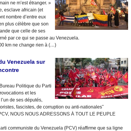
main ne m’est étranger. »
 esclave africain (et
ont nombre d’entre eux
bien plus célèbre que son
grande que celle de ses
erné par ce qui se passe au Venezuela.
600 km ne change rien à (…)
du Venezuela sur
ncontre
Bureau Politique du Parti
vocations et les
 l’un de ses députés,
roristes, fascistes, de corruption ou anti-nationales"
PCV, NOUS NOUS ADRESSONS À TOUT LE PEUPLE
arti communiste du Venezuela (PCV) réaffirme que sa ligne