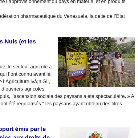
tre l’approvisionnement du pays en matériel et en produits
édération pharmaceutique du Venezuela, la dette de l’Etat
 Nuls (et les
e, le secteur agricole a
ui l’ont connu avant la
 l’Agriculture Ivà¡n Gil,
é d’ouvriers agricoles
uis, l’ascension sociale des paysans a été spectaculaire. » A
 ont été régularisés " les paysans ayant obtenu des titres
pport émis par le
ies aux droits de