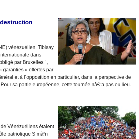
 destruction
NE) vénézuélien, Tibisay
internationale dans
bligé par Bruxelles ",
« garanties » offertes par
éral et à l’opposition en particulier, dans la perspective de
. Pour sa partie européenne, cette tournée nâ€˜a pas eu lieu.
s de Vénézuéliens étaient
pôle patriotique Simà³n