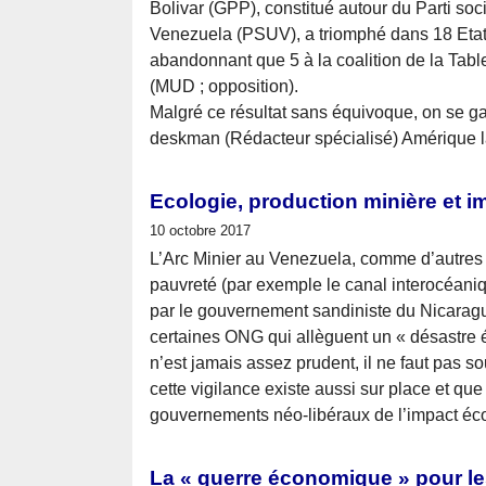
Bolivar (GPP), constitué autour du Parti soci
Venezuela (PSUV), a triomphé dans 18 Etat
abandonnant que 5 à la coalition de la Tabl
(MUD ; opposition).
Malgré ce résultat sans équivoque, on se g
deskman (Rédacteur spécialisé) Amérique l
Ecologie, production minière et i
10 octobre 2017
L’Arc Minier au Venezuela, comme d’autres p
pauvreté (par exemple le canal interocéani
par le gouvernement sandiniste du Nicaragua
certaines ONG qui allèguent un « désastre 
n’est jamais assez prudent, il ne faut pas so
cette vigilance existe aussi sur place et q
gouvernements néo-libéraux de l’impact éc
La « guerre économique » pour les