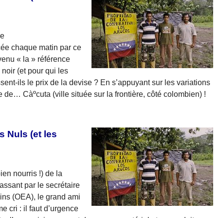
ne
cée chaque matin par ce
enu « la » référence
noir (et pour qui les
nt-ils le prix de la devise ? En s’appuyant sur les variations
de… Càºcuta (ville située sur la frontière, côté colombien) !
 Nuls (et les
en nourris !) de la
ssant par le secrétaire
ins (OEA), le grand ami
cri : il faut d’urgence