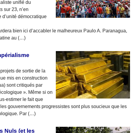
aliste unifié du
s sur 23, n’en
e d’unité démocratique
ardera bien ici d’accabler le malheureux Paulo A. Paranagua,
atine au (…)
mpérialisme
rojets de sortie de la
que mis en construction
) sont critiqués par
écologique ». Même si on
us-estimer le fait que
ue les gouvernements progressistes sont plus soucieux que les
ologique. Par (…)
 Nuls (et les