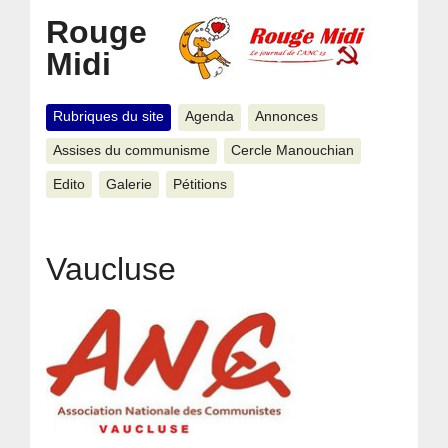
Rouge
Midi
Rubriques du site
Agenda
Annonces
Assises du communisme
Cercle Manouchian
Edito
Galerie
Pétitions
Vaucluse