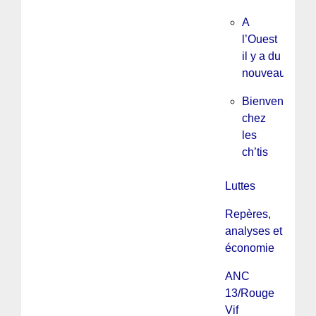
A
l’Ouest
il y a du
nouveau
Bienvenue
chez
les
ch’tis
Luttes
Repères,
analyses et
économie
ANC
13/Rouge
Vif