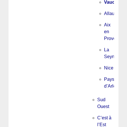
Vaucluse
Allauch
Aix
en
Provence/
La
Seyne
Nice
Pays
d’Arles
Sud
Ouest
C’est à
l’Est