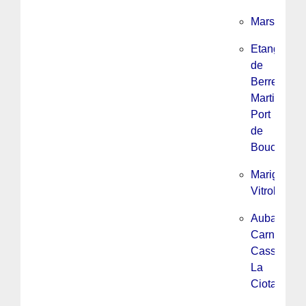
Marseille
Etang
de
Berre,
Martigues,
Port
de
Bouc
Marignane
Vitrolles
Aubagne,
Carnoux,
Cassis,
La
Ciotat