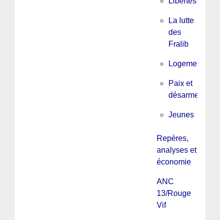
Libertés
La lutte
des
Fralib
Logement
Paix et
désarmement
Jeunes
Repères,
analyses et
économie
ANC
13/Rouge
Vif