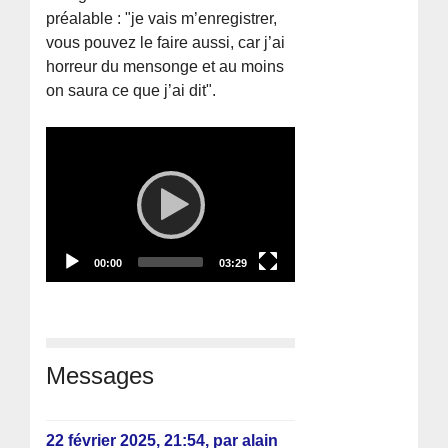
préalable : "je vais m’enregistrer,
vous pouvez le faire aussi, car j’ai
horreur du mensonge et au moins
on saura ce que j’ai dit".
Video
Player
Current
Total
00:00
03:29
time
duration
Messages
22 février 2025, 21:54
,
par
alain