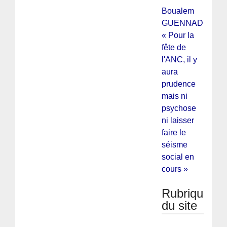
Boualem
GUENNAD :
« Pour la
fête de
l'ANC, il y
aura
prudence
mais ni
psychose
ni laisser
faire le
séisme
social en
cours »
Rubriques
du site