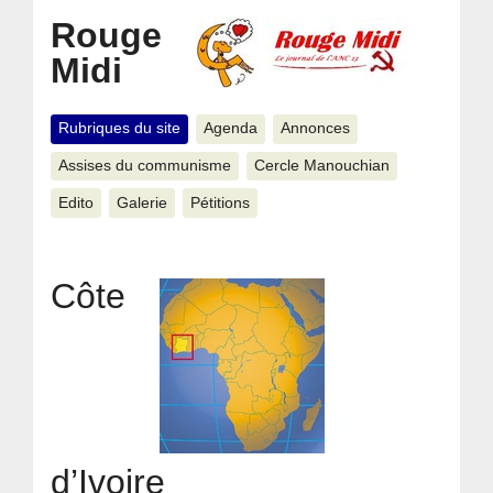
Rouge
Midi
Rubriques du site
Agenda
Annonces
Assises du communisme
Cercle Manouchian
Edito
Galerie
Pétitions
Côte
d’Ivoire