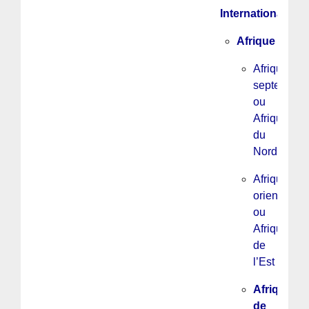
International
Afrique
Afrique
septentrion
ou
Afrique
du
Nord
Afrique
orientale
ou
Afrique
de
l’Est
Afrique
de