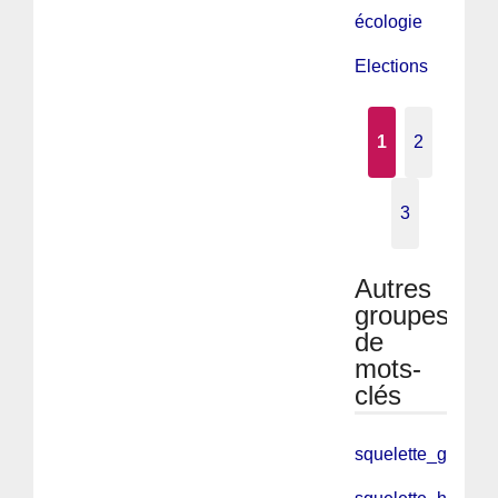
écologie
Elections
1
2
3
Autres
groupes
de
mots-
clés
squelette_galerie