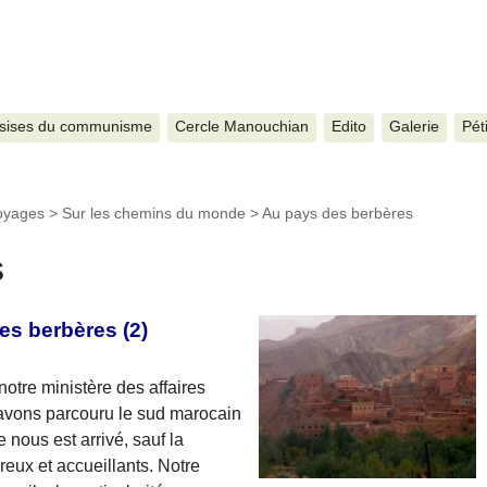
sises du communisme
Cercle Manouchian
Edito
Galerie
Pét
Voyages
>
Sur les chemins du monde
>
Au pays des berbères
s
es berbères (2)
otre ministère des affaires
 avons parcouru le sud marocain
e nous est arrivé, sauf la
eux et accueillants. Notre