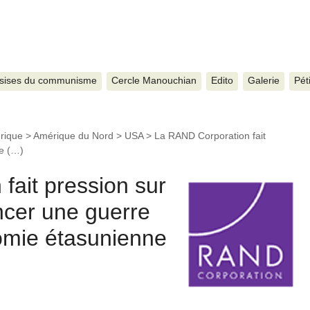
sises du communisme
Cercle Manouchian
Edito
Galerie
Pét
rique
>
Amérique du Nord
>
USA
>
La RAND Corporation fait
re (…)
fait pression sur
ncer une guerre
nomie étasunienne