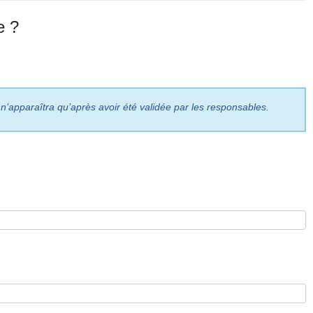
e ?
 n’apparaîtra qu’après avoir été validée par les responsables.