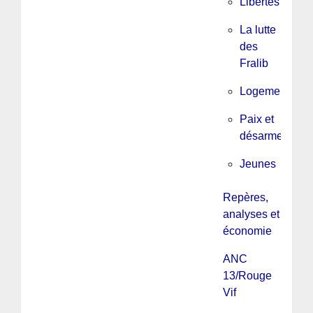
Libertés
La lutte
des
Fralib
Logement
Paix et
désarmement
Jeunes
Repères,
analyses et
économie
ANC
13/Rouge
Vif