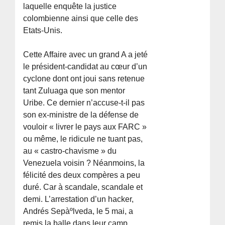
laquelle enquête la justice
colombienne ainsi que celle des
Etats-Unis.
Cette Affaire avec un grand A a jeté
le président-candidat au cœur d’un
cyclone dont ont joui sans retenue
tant Zuluaga que son mentor
Uribe. Ce dernier n’accuse-t-il pas
son ex-ministre de la défense de
vouloir « livrer le pays aux FARC »
ou même, le ridicule ne tuant pas,
au « castro-chavisme » du
Venezuela voisin ? Néanmoins, la
félicité des deux compères a peu
duré. Car à scandale, scandale et
demi. L’arrestation d’un hacker,
Andrés Sepàºlveda, le 5 mai, a
remis la balle dans leur camp.