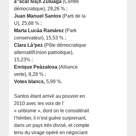
à“scar Ivà¡n Zuluaga
(Centre
démocratique), 29,26 % ;
Juan Manuel Santos
(Parti de la
U), 25,68 % ;
Marta Lucà­a Ramà­rez
(Parti
conservateur), 15,53 % ;
Clara Là³pez
(Pôle démocratique
alternatif/Union patriotique),
15,23% ;
Enrique Peà±alosa
(Alliance
verte), 8,28 % ;
Votes blancs,
5,99 %.
Santos étant arrivé au pouvoir en
2010 avec les voix de l’
« uribisme », dont on le considérait
l’héritier, il n’est guère surprenant,
dans un pays très divisé, et compte
tenu du virage opéré en négociant