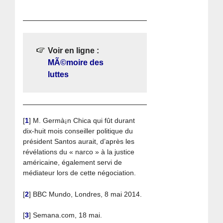
Voir en ligne :
MÃ©moire des
luttes
[
1
]
M. Germà¡n Chica qui fût durant
dix-huit mois conseiller politique du
président Santos aurait, d’après les
révélations du « narco » à la justice
américaine, également servi de
médiateur lors de cette négociation.
[
2
]
BBC Mundo, Londres, 8 mai 2014.
[
3
]
Semana.com, 18 mai.