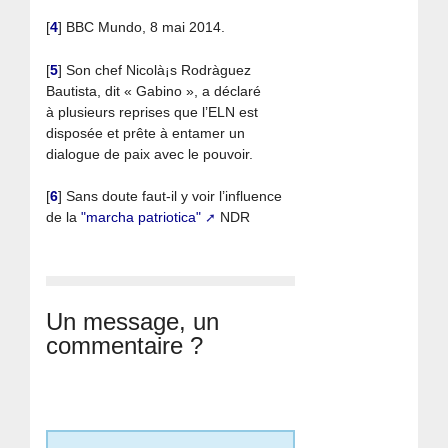
[
4
]
BBC Mundo, 8 mai 2014.
[
5
]
Son chef Nicolà¡s Rodrà­guez
Bautista, dit « Gabino », a déclaré
à plusieurs reprises que l’ELN est
disposée et prête à entamer un
dialogue de paix avec le pouvoir.
[
6
]
Sans doute faut-il y voir l’influence
de la
"marcha patriotica"
NDR
Un message, un
commentaire ?