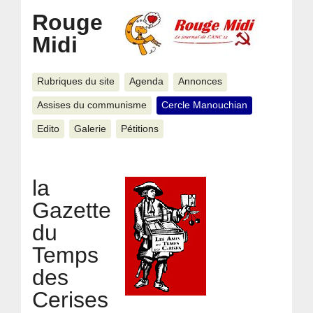
Rouge
Midi
Rubriques du site
Agenda
Annonces
Assises du communisme
Cercle Manouchian
Edito
Galerie
Pétitions
la
Gazette
du
Temps
des
Cerises