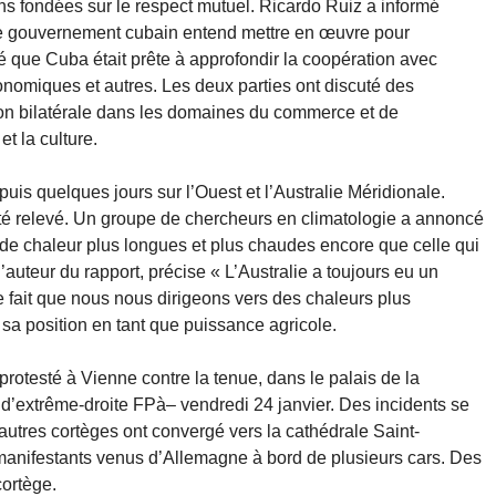
ns fondées sur le respect mutuel. Ricardo Ruiz a informé
e gouvernement cubain entend mettre en œuvre pour
é que Cuba était prête à approfondir la coopération avec
nomiques et autres. Les deux parties ont discuté des
ion bilatérale dans les domaines du commerce et de
et la culture.
uis quelques jours sur l’Ouest et l’Australie Méridionale.
été relevé. Un groupe de chercheurs en climatologie a annoncé
s de chaleur plus longues et plus chaudes encore que celle qui
’auteur du rapport, précise « L’Australie a toujours eu un
 fait que nous nous dirigeons vers des chaleurs plus
sa position en tant que puissance agricole.
rotesté à Vienne contre la tenue, dans le palais de la
i d’extrême-droite FPà– vendredi 24 janvier. Des incidents se
x autres cortèges ont convergé vers la cathédrale Saint-
 manifestants venus d’Allemagne à bord de plusieurs cars. Des
cortège.