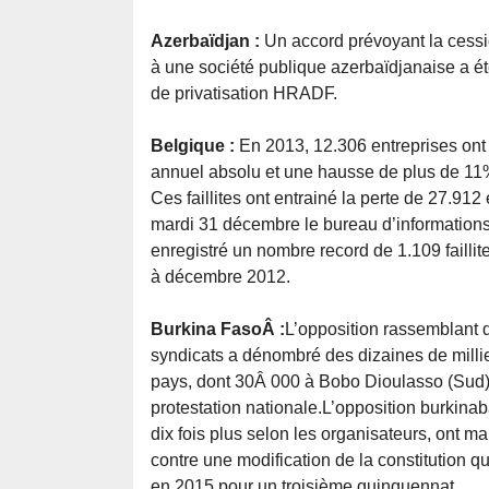
Azerbaïdjan :
Un accord prévoyant la cess
à une société publique azerbaïdjanaise a 
de privatisation HRADF.
Belgique :
En 2013, 12.306 entreprises ont f
annuel absolu et une hausse de plus de 11% 
Ces faillites ont entrainé la perte de 27.91
mardi 31 décembre le bureau d’informatio
enregistré un nombre record de 1.109 failli
à décembre 2012.
Burkina FasoÂ :
L’opposition rassemblant d
syndicats a dénombré des dizaines de millie
pays, dont 30Â 000 à Bobo Dioulasso (Sud)
protestation nationale.L’opposition burkinab
dix fois plus selon les organisateurs, ont 
contre une modification de la constitution 
en 2015 pour un troisième quinquennat.