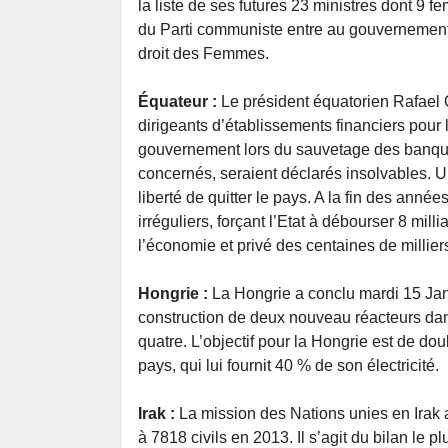
la liste de ses futures 23 ministres dont 9 
du Parti communiste entre au gouvernement 
droit des Femmes.
Équateur :
Le président équatorien Rafael 
dirigeants d’établissements financiers pour 
gouvernement lors du sauvetage des banque
concernés, seraient déclarés insolvables. Un 
liberté de quitter le pays. A la fin des année
irréguliers, forçant l’Etat à débourser 8 milli
l’économie et privé des centaines de millie
Hongrie :
La Hongrie a conclu mardi 15 Jan
construction de deux nouveau réacteurs dan
quatre. L’objectif pour la Hongrie est de dou
pays, qui lui fournit 40 % de son électricité.
Irak :
La mission des Nations unies en Irak a
à 7818 civils en 2013. Il s’agit du bilan le p