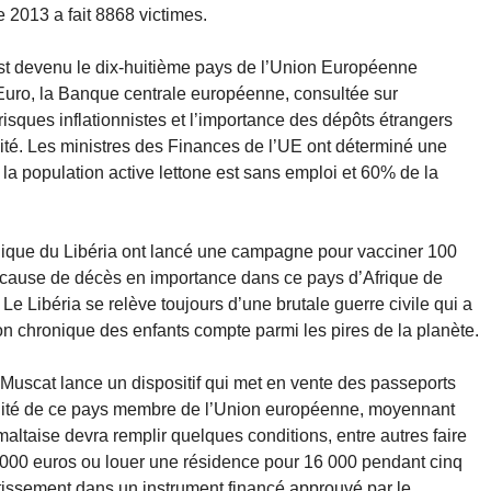
 2013 a fait 8868 victimes.
est devenu le dix-huitième pays de l’Union Européenne
Euro, la Banque centrale européenne, consultée sur
s risques inflationnistes et l’importance des dépôts étrangers
lité. Les ministres des Finances de l’UE ont déterminé une
la population active lettone est sans emploi et 60% de la
ique du Libéria ont lancé une campagne pour vacciner 100
 cause de décès en importance dans ce pays d’Afrique de
 Le Libéria se relève toujours d’une brutale guerre civile qui a
ion chronique des enfants compte parmi les pires de la planète.
 Muscat lance un dispositif qui met en vente des passeports
onalité de ce pays membre de l’Union européenne, moyennant
maltaise devra remplir quelques conditions, entre autres faire
0 000 euros ou louer une résidence pour 16 000 pendant cinq
stissement dans un instrument financé approuvé par le