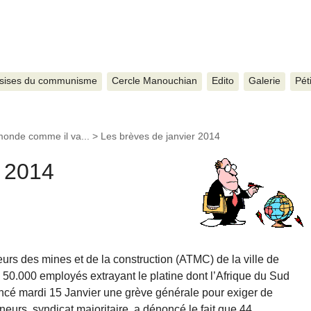
sises du communisme
Cercle Manouchian
Edito
Galerie
Pét
monde comme il va...
>
Les brèves de janvier 2014
r 2014
eurs des mines et de la construction (ATMC) de la ville de
50.000 employés extrayant le platine dont l’Afrique du Sud
oncé mardi 15 Janvier une grève générale pour exiger de
neurs, syndicat majoritaire, a dénoncé le fait que 44