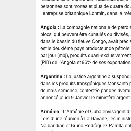
personnes sont mortes et plus de quatre dou
l’entreprise britannique Lonmin, dans la m
Angola :
La compagnie nationale de pétrole
blocs, qui peuvent être cumulés ou divisés, 
dans le bassin du fleuve Congo, avait pré
est le deuxième pays producteur de pétrole d
par jour (mbj), produits quasi-exclusivement
(PIB) de l’Angola et 96% de ses exportation
Argentine :
La justice argentine a suspendu
dans les produits transgéniques Monsanto p
de maïs-semence, contestée par des riverain
annoncé jeudi 9 Janvier le ministère argenti
Arménie :
L’Arménie et Cuba envisagent d’él
Lors d’une réunion à La Havane, les minist
Nalbandian et Bruno Rodrà­guez Parrilla on