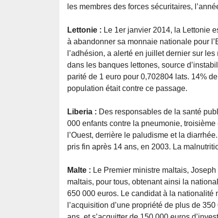
les membres des forces sécuritaires, l’année
Lettonie :
Le 1er janvier 2014, la Lettonie 
à abandonner sa monnaie nationale pour l’
l’adhésion, a alerté en juillet dernier sur le
dans les banques lettones, source d’instabi
parité de 1 euro pour 0,702804 lats. 14% de 
population était contre ce passage.
Liberia :
Des responsables de la santé publ
000 enfants contre la pneumonie, troisième
l’Ouest, derrière le paludisme et la diarrhée.
pris fin après 14 ans, en 2003. La malnutrit
Malte :
Le Premier ministre maltais, Joseph
maltais, pour tous, obtenant ainsi la nati
650 000 euros. Le candidat à la nationalité 
l’acquisition d’une propriété de plus de 35
ans, et s’acquitter de 150 000 euros d’inve