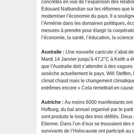
concrètes en vue de l’expansion des relatio
Edouard Nalbandian sur les réformes que l
moderniser l’économie du pays. Il a soulign
l’Arménie dans les domaines politiques, éco
mesures à prendre pour élargir la coopérat
l’économie, la santé, l’éducation, la science 
Australie :
Une nouvelle canicule s’abat dep
Mardi 14 Janvier jusqu’à 47,2°C à Keith a 
que l’Australie doit s’attendre à des vague
assèche actuellement le pays. Will Steffen, l
climat chaud mais le changement climatique
extrêmes encore » Cela remettrait en cause 
Autriche :
Au moins 6000 manifestants ont p
Hofburg, du bal annuel organisé par le part
sont produits le long des trois défilés. Deu
Etienne. Dans l’un d’eux se trouvaient des
survivants de l’Holocauste ont participé au 