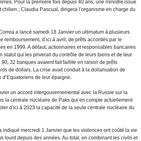
femmes. Pour la première fois depuis 40 ans, une ministre issue
chilien ; Claudia Pascual, dirigera l’organisme en charge du
Correa a lancé samedi 18 Janvier un ultimatum à plusieurs
le remboursement, d’ici à avril, de prêts accordés par le
s en 1999. A défaut, actionnaires et responsables bancaires
statut qui les priverait du contrôle de leurs biens et de leur
s 90, 32 banques avaient fait faillite en raison de prêts
ards de dollars. La crise avait conduit à la dollarisation de
rs d’Equatoriens de leur épargne.
vier un accord intergouvernemental avec la Russie sur la
s la centrale nucléaire de Paks qui en compte actuellement
bler d’ici à 2023 la capacité de la seule centrale nucléaire du
 indiqué mercredi 1 Janvier que les violences ont coûté la vie
lus lourd depuis des années. Au total, en combinant les civils et