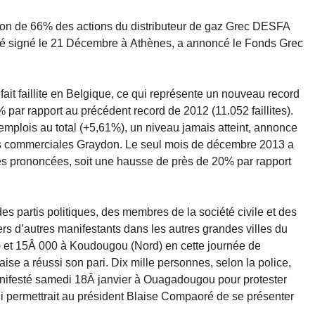
ion de 66% des actions du distributeur de gaz Grec DESFA
été signé le 21 Décembre à Athènes, a annoncé le Fonds Grec
ait faillite en Belgique, ce qui représente un nouveau record
par rapport au précédent record de 2012 (11.052 faillites).
2 emplois au total (+5,61%), un niveau jamais atteint, annonce
ns commerciales Graydon. Le seul mois de décembre 2013 a
tes prononcées, soit une hausse de près de 20% par rapport
es partis politiques, des membres de la société civile et des
rs d’autres manifestants dans les autres grandes villes du
 et 15Â 000 à Koudougou (Nord) en cette journée de
aise a réussi son pari. Dix mille personnes, selon la police,
manifesté samedi 18Â janvier à Ouagadougou pour protester
qui permettrait au président Blaise Compaoré de se présenter