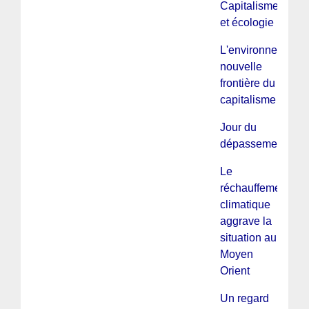
Capitalisme
et écologie
L'environnement,
nouvelle
frontière du
capitalisme
Jour du
dépassement
Le
réchauffement
climatique
aggrave la
situation au
Moyen
Orient
Un regard