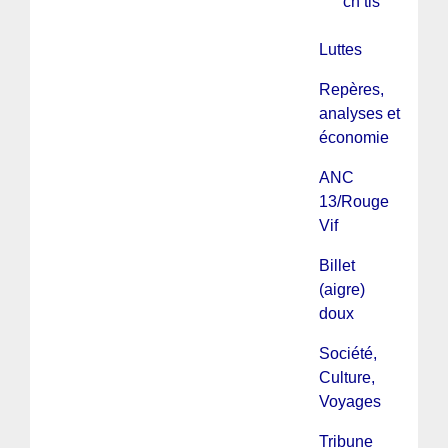
ch’tis
Luttes
Repères,
analyses et
économie
ANC
13/Rouge
Vif
Billet
(aigre)
doux
Société,
Culture,
Voyages
Tribune