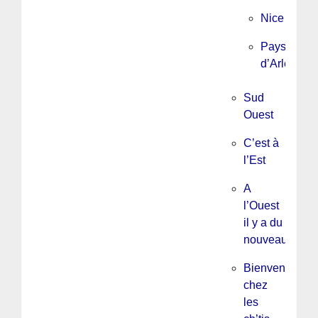
Nice
Pays
d’Arles
Sud
Ouest
C’est à
l’Est
A
l’Ouest
il y a du
nouveau
Bienvenue
chez
les