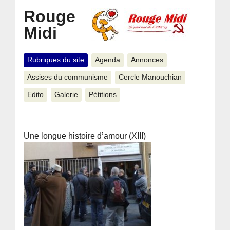
Rouge
Midi
Rubriques du site
Agenda
Annonces
Assises du communisme
Cercle Manouchian
Edito
Galerie
Pétitions
Une longue histoire d’amour (XIII)