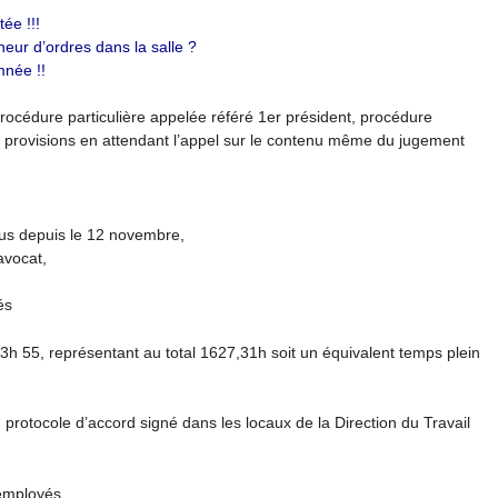
e !!!
neur d’ordres dans la salle ?
née !!
procédure particulière appelée référé 1er président, procédure
 provisions en attendant l’appel sur le contenu même du jugement
 dus depuis le 12 novembre,
’avocat,
és
3h 55, représentant au total 1627,31h soit un équivalent temps plein
n protocole d’accord signé dans les locaux de la Direction du Travail
employés