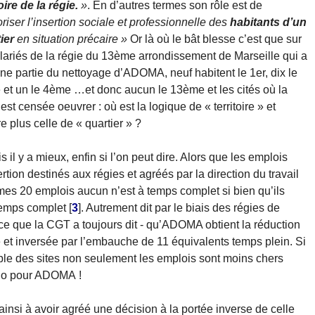
oire de la régie.
»
. En d’autres termes son rôle est de
oriser l’insertion sociale et professionnelle des
habitants d’un
ier
en situation précaire »
Or là où le bât blesse c’est que sur
lariés de la régie du 13ème arrondissement de Marseille qui a
une partie du nettoyage d’ADOMA, neuf habitent le 1er, dix le
et un le 4ème …et donc aucun le 13ème et les cités où la
 est censée oeuvrer : où est la logique de « territoire » et
e plus celle de « quartier » ?
 il y a mieux, enfin si l’on peut dire. Alors que les emplois
ertion destinés aux régies et agréés par la direction du travail
mes 20 emplois aucun n’est à temps complet si bien qu’ils
temps complet
[
3
]
. Autrement dit par le biais des régies de
t ce que la CGT a toujours dit - qu’ADOMA obtient la réduction
ée et inversée par l’embauche de 11 équivalents temps plein. Si
ble des sites non seulement les emplois sont moins chers
ngo pour ADOMA !
 ainsi à avoir agréé une décision à la portée inverse de celle