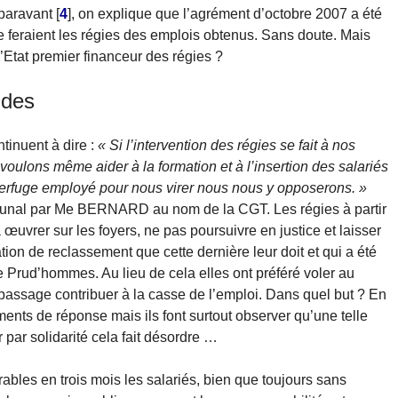
uparavant
[
4
]
, on explique que l’agrément d’octobre 2007 a été
ue feraient les régies des emplois obtenus. Sans doute. Mais
l’Etat premier financeur des régies ?
ides
tinuent à dire :
« Si l’intervention des régies se fait à nos
oulons même aider à la formation et à l’insertion des salariés
ubterfuge employé pour nous virer nous nous y opposerons. »
 tribunal par Me BERNARD au nom de la CGT. Les régies à partir
uvrer sur les foyers, ne pas poursuivre en justice et laisser
tion de reclassement que cette dernière leur doit et qui a été
 Prud’hommes. Au lieu de cela elles ont préféré voler au
passage contribuer à la casse de l’emploi. Dans quel but ? En
ents de réponse mais ils font surtout observer qu’une telle
r par solidarité cela fait désordre …
rables en trois mois les salariés, bien que toujours sans