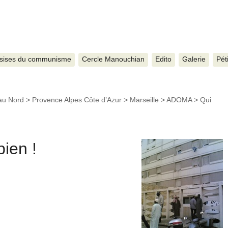
sises du communisme
Cercle Manouchian
Edito
Galerie
Pét
au Nord
>
Provence Alpes Côte d’Azur
>
Marseille
>
ADOMA
>
Qui
bien !