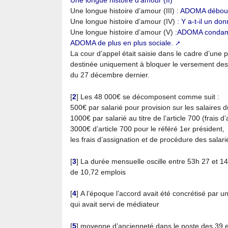
Une longue histoire d’amour (II)
Une longue histoire d’amour (III) :
ADOMA débouté
Une longue histoire d’amour (IV) :
Y a-t-il un don
Une longue histoire d’amour (V) :
ADOMA condam
ADOMA de plus en plus sociale.
La cour d’appel était saisie dans le cadre d’une 
destinée uniquement à bloquer le versement des
du 27 décembre dernier.
[
2
]
Les 48 000€ se décomposent comme suit :
500€ par salarié pour provision sur les salaires
1000€ par salarié au titre de l’article 700 (frais d
3000€ d’article 700 pour le référé 1er président,
les frais d’assignation et de procédure des salari
[
3
]
La durée mensuelle oscille entre 53h 27 et 14
de 10,72 emplois
[
4
]
A l’époque l’accord avait été concrétisé par u
qui avait servi de médiateur
[
5
]
moyenne d’ancienneté dans le poste des 39 