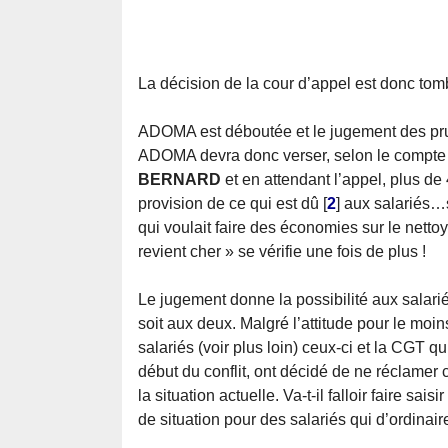
La décision de la cour d’appel est donc to
ADOMA est déboutée et le jugement des pr
ADOMA devra donc verser, selon le compte m
BERNARD
et en attendant l’appel, plus de
provision de ce qui est dû
[
2
]
aux salariés…s
qui voulait faire des économies sur le net
revient cher » se vérifie une fois de plus !
Le jugement donne la possibilité aux salar
soit aux deux. Malgré l’attitude pour le moin
salariés (voir plus loin) ceux-ci et la CGT qu
début du conflit, ont décidé de ne réclam
la situation actuelle. Va-t-il falloir faire 
de situation pour des salariés qui d’ordinai