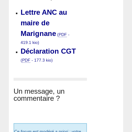
Lettre ANC au
maire de
Marignane
(
PDF
-
419.1 kio
)
Déclaration CGT
(
PDF
-
177.3 kio
)
Un message, un
commentaire ?
Ce forum est modéré a priori : votre