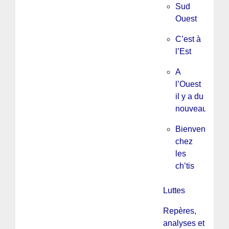
Sud
Ouest
C’est à
l’Est
A
l’Ouest
il y a du
nouveau
Bienvenue
chez
les
ch’tis
Luttes
Repères,
analyses et