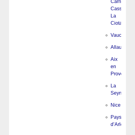
Carnoux,
Cassis,
La
Ciotat
Vaucluse
Allauch
Aix
en
Provence/
La
Seyne
Nice
Pays
d’Arles