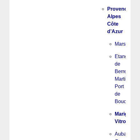
Provence
Alpes
Côte
d’Azur
Marseille
Etang
de
Berre,
Martigues,
Port
de
Bouc
Marignane
Vitrolles
Aubagne,