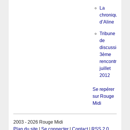
La
chronique
d’Aline
Tribune
de
discussion
3ème
rencontre
juillet
2012
Se repérer
sur Rouge
Midi
2003 - 2026 Rouge Midi
Plan du site
|
Se connecter
|
Contact
|
RSS 2.0