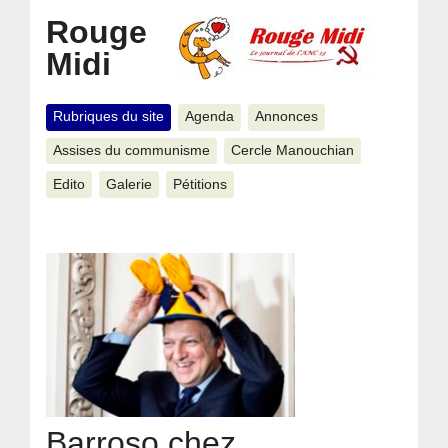
Rouge
Midi
Rubriques du site
Agenda
Annonces
Assises du communisme
Cercle Manouchian
Edito
Galerie
Pétitions
Barroso chez