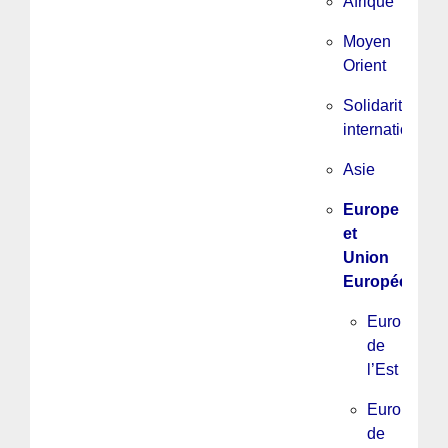
Afrique
Moyen
Orient
Solidarité
internationale
Asie
Europe
et
Union
Européenne
Europe
de
l’Est
Europe
de