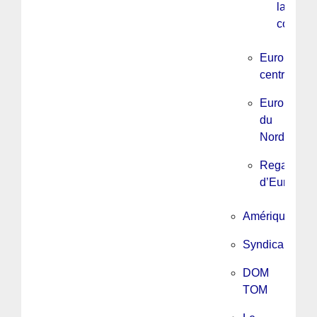
la
constitu
Europe
centrale
Europe
du
Nord
Regards
d’Europe
Amérique
Syndicalisme
DOM
TOM