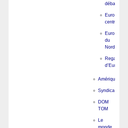
débats
Europe
centrale
Europe
du
Nord
Regards
d’Europe
Amérique
Syndicalisme
DOM
TOM
Le
monde