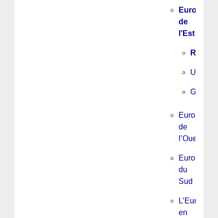
Europe
de
l’Est
Russie
Ukraine
Géorgie
Europe
de
l’Ouest
Europe
du
Sud
L’Europe
en