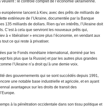
s veulent : le contrôle complet de l’économie ukrainienne.
 européenne lancent à Kiev, avec des prêts de milliards de
 dette extérieure de l’Ukraine, documentée par la Banque
s 135 milliards de dollars. Rien qu’en intérêts, l’Ukraine doit
ls. C’est à cela que serviront les nouveaux prêts qui,
iev à « libéraliser » encore plus l’économie, en vendant aux
out ce qui reste à privatiser.
ées par le Fonds monétaire international, dominé par les
ept fois plus que la Russie) et par les autres plus grandes
comme l’Ukraine n’a droit qu’à une demie voix.
bilité des gouvernements qui se sont succédés depuis 1991,
core une notable base industrielle et agricole, et en ayant
nal avantageux sur les droits de transit des
l’Europe.
emps à la pénétration occidentale dans son tissu politique et