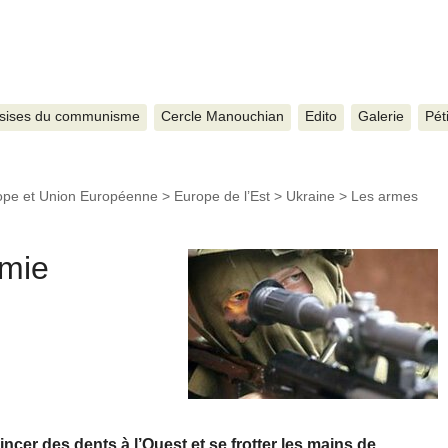
sises du communisme
Cercle Manouchian
Edito
Galerie
Pét
ope et Union Européenne
>
Europe de l’Est
>
Ukraine
>
Les armes
omie
ncer des dents à l’Ouest et se frotter les mains de