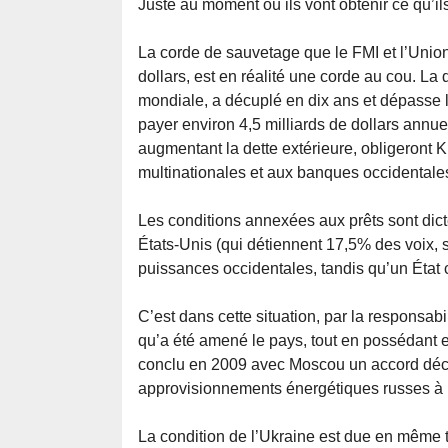
Juste au moment où ils vont obtenir ce qu’il
La corde de sauvetage que le FMI et l’Union
dollars, est en réalité une corde au cou. La
mondiale, a décuplé en dix ans et dépasse le
payer environ 4,5 milliards de dollars annue
augmentant la dette extérieure, obligeront K
multinationales et aux banques occidentales t
Les conditions annexées aux prêts sont dict
États-Unis (qui détiennent 17,5% des voix, s
puissances occidentales, tandis qu’un État 
C’est dans cette situation, par la responsa
qu’a été amené le pays, tout en possédant en
conclu en 2009 avec Moscou un accord décen
approvisionnements énergétiques russes à 
La condition de l’Ukraine est due en même t