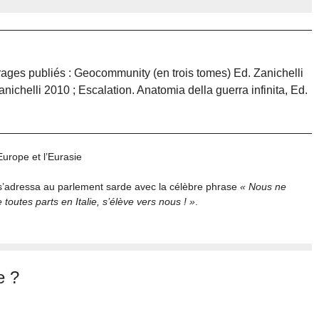
ages publiés : Geocommunity (en trois tomes) Ed. Zanichelli
ichelli 2010 ; Escalation. Anatomia della guerra infinita, Ed.
Europe et l’Eurasie
I s’adressa au parlement sarde avec la célèbre phrase
« Nous ne
toutes parts en Italie, s’élève vers nous ! »
.
e ?