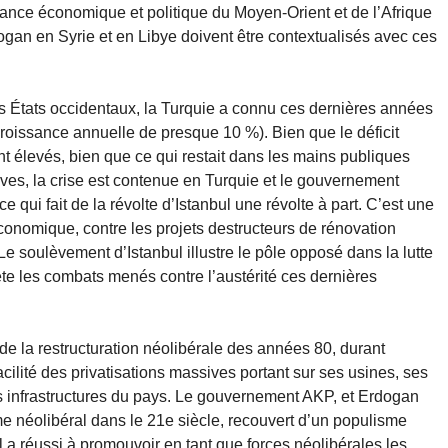
ssance économique et politique du Moyen-Orient et de l’Afrique
ogan en Syrie et en Libye doivent être contextualisés avec ces
es États occidentaux, la Turquie a connu ces dernières années
oissance annuelle de presque 10 %). Bien que le déficit
t élevés, bien que ce qui restait dans les mains publiques
ives, la crise est contenue en Turquie et le gouvernement
e qui fait de la révolte d’Istanbul une révolte à part. C’est une
onomique, contre les projets destructeurs de rénovation
Le soulèvement d’Istanbul illustre le pôle opposé dans la lutte
te les combats menés contre l’austérité ces dernières
de la restructuration néolibérale des années 80, durant
acilité des privatisations massives portant sur ses usines, ses
es infrastructures du pays. Le gouvernement AKP, et Erdogan
gime néolibéral dans le 21e siècle, recouvert d’un populisme
l a réussi à promouvoir en tant que forces néolibérales les