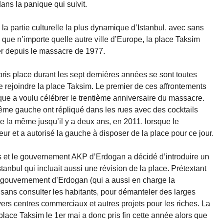
dans la panique qui suivit.
 la partie culturelle la plus dynamique d’Istanbul, avec sans
 que n’importe quelle autre ville d’Europe, la place Taksim
ier depuis le massacre de 1977.
ris place durant les sept dernières années se sont toutes
 rejoindre la place Taksim. Le premier de ces affrontements
rque a voulu célébrer le trentième anniversaire du massacre.
trême gauche ont répliqué dans les rues avec des cocktails
tée la même jusqu’il y a deux ans, en 2011, lorsque le
r et a autorisé la gauche à disposer de la place pour ce jour.
 et le gouvernement AKP d’Erdogan a décidé d’introduire un
tanbul qui incluait aussi une révision de la place. Prétextant
e gouvernement d’Erdogan (qui a aussi en charge la
 sans consulter les habitants, pour démanteler des larges
ivers centres commerciaux et autres projets pour les riches. La
 place Taksim le 1er mai a donc pris fin cette année alors que