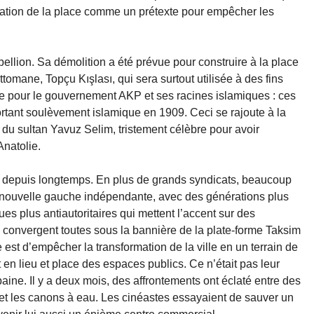
ovation de la place comme un prétexte pour empêcher les
bellion. Sa démolition a été prévue pour construire à la place
ttomane, Topçu Kışlası, qui sera surtout utilisée à des fins
e pour le gouvernement AKP et ses racines islamiques : ces
portant soulèvement islamique en 1909. Ceci se rajoute à la
 du sultan Yavuz Selim, tristement célèbre pour avoir
Anatolie.
t depuis longtemps. En plus de grands syndicats, beaucoup
t nouvelle gauche indépendante, avec des générations plus
 plus antiautoritaires qui mettent l’accent sur des
les convergent toutes sous la bannière de la plate-forme Taksim
le est d’empêcher la transformation de la ville en un terrain de
t en lieu et place des espaces publics. Ce n’était pas leur
ine. Il y a deux mois, des affrontements ont éclaté entre des
z et les canons à eau. Les cinéastes essayaient de sauver un