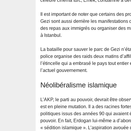
célèbre cinéma turc, Emek, condamné à dev
Il est important de noter que certains des pr
Gezi sont aussi derrière les manifestations d
des repas aux immigrés ou organiser des ma
à Istanbul.
La bataille pour sauver le parc de Gezi n’ét
police organise des raids deux matins d’affil
l’étincelle qui a embrasé le pays tout entier 
l’actuel gouvernement.
Néolibéralisme islamique
L’AKP, le parti au pouvoir, devrait être obs
est en pleine mutation. Il a des racines forte
politiques issus des années 90 qui avaient ét
pouvoir. En fait, Erdogan lui-même a d’abor
« sédition islamique ». L’aspiration avouée