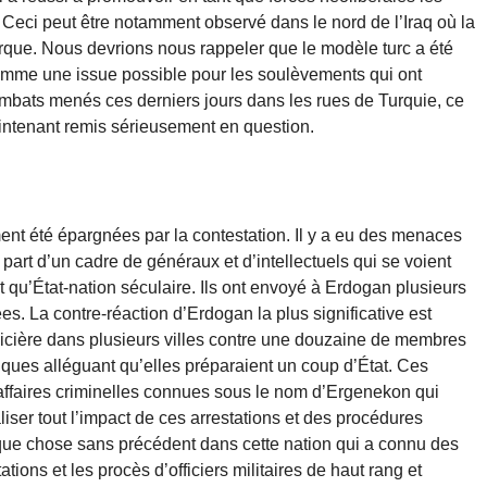
 Ceci peut être notamment observé dans le nord de l’Iraq où la
urque. Nous devrions nous rappeler que le modèle turc a été
omme une issue possible pour les soulèvements qui ont
bats menés ces derniers jours dans les rues de Turquie, ce
intenant remis sérieusement en question.
ent été épargnées par la contestation. Il y a eu des menaces
art d’un cadre de généraux et d’intellectuels qui se voient
qu’État-nation séculaire. Ils ont envoyé à Erdogan plusieurs
s. La contre-réaction d’Erdogan la plus significative est
licière dans plusieurs villes contre une douzaine de membres
bliques alléguant qu’elles préparaient un coup d’État. Ces
affaires criminelles connues sous le nom d’Ergenekon qui
aliser tout l’impact de ces arrestations et des procédures
quelque chose sans précédent dans cette nation qui a connu des
ations et les procès d’officiers militaires de haut rang et