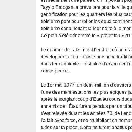
est seulement une partie d’un important pro
Tayyip Erdogan, a prévu tant pour la ville qu
gentrification pour les quartiers les plus pa
troisième pont pour relier les deux contine
troisième canal reliant la Mer noire à la mer
Ce plan a été dénommé le « projet fou » d’
Le quartier de Taksim est l’endroit où un 
développent et où il existe une riche traditi
dans leur contexte, il est utile d’examiner 
convergence.
Le 1er mai 1977, un demi-million d’ouvriers 
l’une des manifestations les plus épiques ja
après le sanglant coup d’État au cours duque
ennemis de l’État, furent pendus par un trib
s’est relevée durant les années 70, de l’end
l’a fait avec force, et se multipliant en no
tuées sur la place. Certains furent abattus p