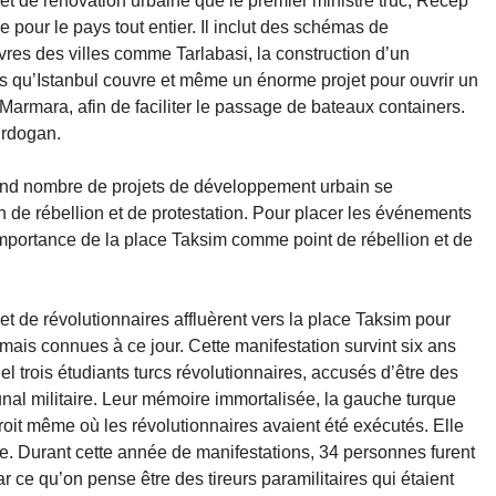
jet de rénovation urbaine que le premier ministre truc, Recep
e pour le pays tout entier. Il inclut des schémas de
uvres des villes comme Tarlabasi, la construction d’un
nts qu’Istanbul couvre et même un énorme projet pour ouvrir un
 Marmara, afin de faciliter le passage de bateaux containers.
Erdogan.
grand nombre de projets de développement urbain se
on de rébellion et de protestation. Pour placer les événements
l’importance de la place Taksim comme point de rébellion et de
et de révolutionnaires affluèrent vers la place Taksim pour
mais connues à ce jour. Cette manifestation survint six ans
l trois étudiants turcs révolutionnaires, accusés d’être des
unal militaire. Leur mémoire immortalisée, la gauche turque
roit même où les révolutionnaires avaient été exécutés. Elle
mbre. Durant cette année de manifestations, 34 personnes furent
ar ce qu’on pense être des tireurs paramilitaires qui étaient