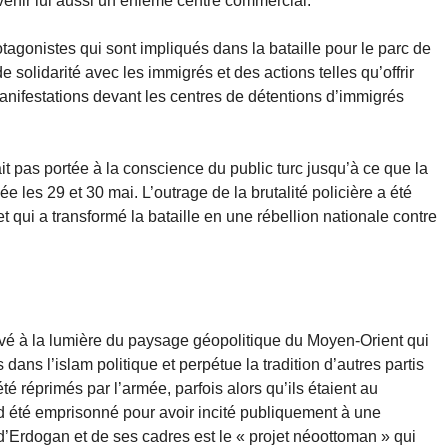
enir lui aussi un énième centre commercial.
otagonistes qui sont impliqués dans la bataille pour le parc de
e solidarité avec les immigrés et des actions telles qu’offrir
nifestations devant les centres de détentions d’immigrés
ait pas portée à la conscience du public turc jusqu’à ce que la
ée les 29 et 30 mai. L’outrage de la brutalité policière a été
et qui a transformé la bataille en une rébellion nationale contre
ervé à la lumière du paysage géopolitique du Moyen-Orient qui
s dans l’islam politique et perpétue la tradition d’autres partis
é réprimés par l’armée, parfois alors qu’ils étaient au
d été emprisonné pour avoir incité publiquement à une
 d’Erdogan et de ses cadres est le « projet néoottoman » qui