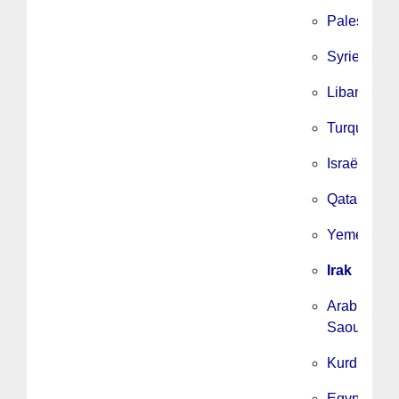
Palestine
Syrie
Liban
Turquie
Israël
Qatar
Yemen
Irak
Arabie
Saoudite
Kurdistan
Egypte