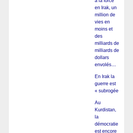
à la force
en Irak, un
million de
vies en
moins et
des
milliards de
milliards de
dollars
envolés…
En Irak la
guerre est
« subrogée »
Au
Kurdistan,
la
démocratie
est encore