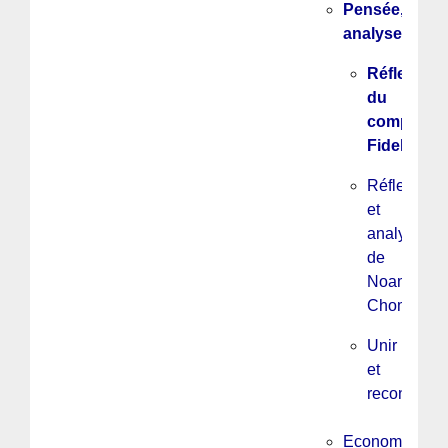
Pensée,
analyse
Réflexions
du
companer
Fidel
Réflexions
et
analyses
de
Noam
Chomsky
Unir
et
reconstruir
Economie