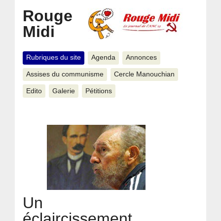
Rouge
Midi
Rubriques du site
Agenda
Annonces
Assises du communisme
Cercle Manouchian
Edito
Galerie
Pétitions
Un
éclaircissement