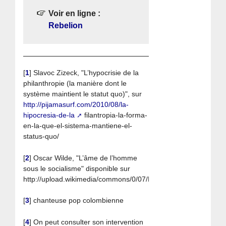
Voir en ligne :
Rebelion
[
1
]
Slavoc Zizeck, "L’hypocrisie de la
philanthropie (la manière dont le
système maintient le statut quo)", sur
http://pijamasurf.com/2010/08/la-
hipocresia-de-la
filantropia-la-forma-
en-la-que-el-sistema-mantiene-el-
status-quo/
[
2
]
Oscar Wilde, "L’âme de l’homme
sous le socialisme" disponible sur
http://upload.wikimedia/commons/0/07/El_alma_del_hombre_ba
[
3
]
chanteuse pop colombienne
[
4
]
On peut consulter son intervention