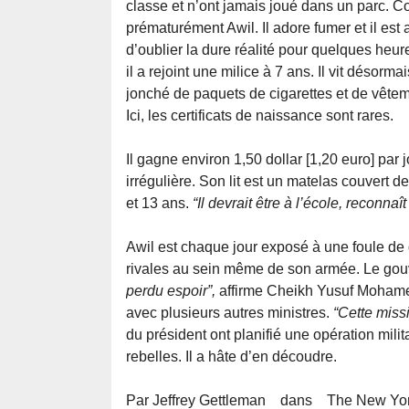
classe et n’ont jamais joué dans un parc. C
prématurément Awil. Il adore fumer et il est
d’oublier la dure réalité pour quelques heu
il a rejoint une milice à 7 ans. Il vit déso
jonché de paquets de cigarettes et de vêtem
Ici, les certificats de naissance sont rares.
Il gagne environ 1,50 dollar [1,20 euro] par 
irrégulière. Son lit est un matelas couvert 
et 13 ans.
“Il devrait être à l’école, reconnaî
Awil est chaque jour exposé à une foule de 
rivales au sein même de son armée. Le gou
perdu espoir”,
affirme Cheikh Yusuf Mohamed
avec plusieurs autres ministres.
“Cette missi
du président ont planifié une opération mil
rebelles. Il a hâte d’en découdre.
Par Jeffrey Gettleman dans The New Yor