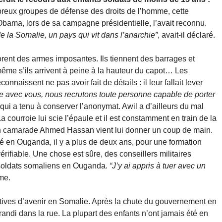
reux groupes de défense des droits de l’homme, cette
bama, lors de sa campagne présidentielle, l’avait reconnu.
e la Somalie, un pays qui vit dans l’anarchie”
, avait-il déclaré.
rent des armes imposantes. Ils tiennent des barrages et
même s’ils arrivent à peine à la hauteur du capot… Les
aissent ne pas avoir fait de détails : il leur fallait lever
te avec vous, nous recrutons toute personne capable de porter
ui a tenu à conserver l’anonymat. Awil a d’ailleurs du mal
La courroie lui scie l’épaule et il est constamment en train de la
on camarade Ahmed Hassan vient lui donner un coup de main.
yé en Ouganda, il y a plus de deux ans, pour une formation
 vérifiable. Une chose est sûre, des conseillers militaires
s soldats somaliens en Ouganda.
“J’y ai appris à tuer avec un
me.
tives d’avenir en Somalie. Après la chute du gouvernement en
andi dans la rue. La plupart des enfants n’ont jamais été en