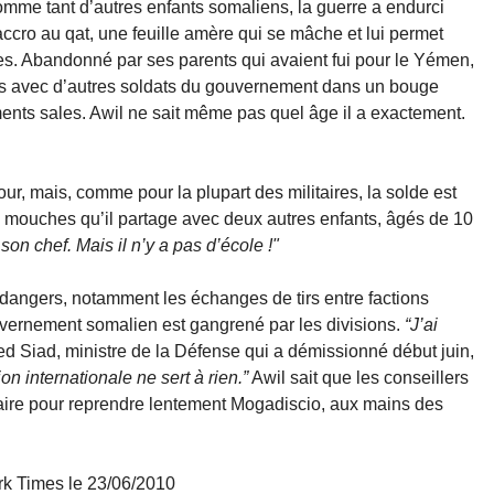
omme tant d’autres enfants somaliens, la guerre a endurci
 accro au qat, une feuille amère qui se mâche et lui permet
res. Abandonné par ses parents qui avaient fui pour le Yémen,
rmais avec d’autres soldats du gouvernement dans un bouge
ents sales. Awil ne sait même pas quel âge il a exactement.
jour, mais, comme pour la plupart des militaires, la solde est
de mouches qu’il partage avec deux autres enfants, âgés de 10
t son chef. Mais il n’y a pas d’école !"
dangers, notamment les échanges de tirs entre factions
vernement somalien est gangrené par les divisions.
“J’ai
 Siad, ministre de la Défense qui a démissionné début juin,
on internationale ne sert à rien.”
Awil sait que les conseillers
itaire pour reprendre lentement Mogadiscio, aux mains des
k Times le 23/06/2010