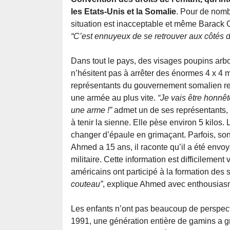
les Etats-Unis et la Somalie
. Pour de nomb
situation est inacceptable et même Barack O
“C’est ennuyeux de se retrouver aux côtés d
Dans tout le pays, des visages poupins arbo
n’hésitent pas à arrêter des énormes 4 x 4 
représentants du gouvernement somalien reconn
une armée au plus vite.
“Je vais être honnê
une arme !”
admet un de ses représentants, q
à tenir la sienne. Elle pèse environ 5 kilos. 
changer d’épaule en grimaçant. Parfois, s
Ahmed a 15 ans, il raconte qu’il a été envo
militaire. Cette information est difficilement
américains ont participé à la formation de
couteau”
, explique Ahmed avec enthousias
Les enfants n’ont pas beaucoup de perspec
1991, une génération entière de gamins a gr