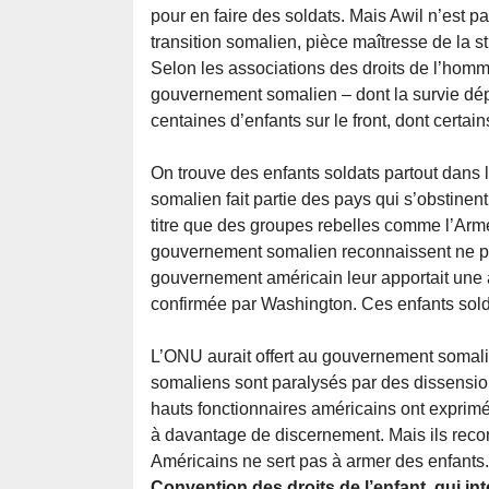
pour en faire des soldats. Mais Awil n’est pa
transition somalien, pièce maîtresse de la st
Selon les associations des droits de l’homm
gouvernement somalien – dont la survie dép
centaines d’enfants sur le front, dont certai
On trouve des enfants soldats partout dans
somalien fait partie des pays qui s’obstinen
titre que des groupes rebelles comme l’Arm
gouvernement somalien reconnaissent ne pas 
gouvernement américain leur apportait une a
confirmée par Washington. Ces enfants sold
L’ONU aurait offert au gouvernement somalie
somaliens sont paralysés par des dissension
hauts fonctionnaires américains ont exprim
à davantage de discernement. Mais ils recon
Américains ne sert pas à armer des enfants
Convention des droits de l’enfant, qui in