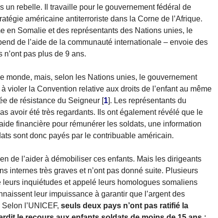
s un rebelle. Il travaille pour le gouvernement fédéral de
ratégie américaine antiterroriste dans la Corne de l’Afrique.
e en Somalie et des représentants des Nations unies, le
end de l’aide de la communauté internationale – envoie des
ns n’ont pas plus de 9 ans.
 le monde, mais, selon les Nations unies, le gouvernement
t à violer la Convention relative aux droits de l’enfant au même
ée de résistance du Seigneur
[
1
]
. Les représentants du
avoir été très regardants. Ils ont également révélé que le
ide financière pour rémunérer les soldats, une information
ats sont donc payés par le contribuable américain.
n de l’aider à démobiliser ces enfants. Mais les dirigeants
s internes très graves et n’ont pas donné suite. Plusieurs
é leurs inquiétudes et appelé leurs homologues somaliens
naissent leur impuissance à garantir que l’argent des
. Selon l’UNICEF,
seuls deux pays n’ont pas ratifié la
terdit le recours aux enfants soldats de moins de 15 ans :