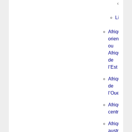
Tuni
Libye
Afrique
orientale
ou
Afrique
de
l’Est
Afrique
de
l’Ouest
Afrique
centrale
Afrique
australe