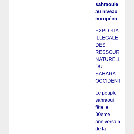
sahraouie
au niveau
européen
EXPLOITATION
ILLEGALE
DES
RESSOURCES
NATURELLES
DU
SAHARA
OCCIDENTAL
Le peuple
sahraoui
fête le
30ème
anniversaire
de la