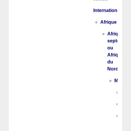
International
Afrique
Afrique
septentrio
ou
Afrique
du
Nord
Maghr
Mar
Algé
Sah
Occi