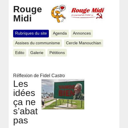
Rouge
Midi
Rubriques du site
Agenda
Annonces
Assises du communisme
Cercle Manouchian
Edito
Galerie
Pétitions
Réflexion de Fidel Castro
Les
idées
ça ne
s’abat
pas