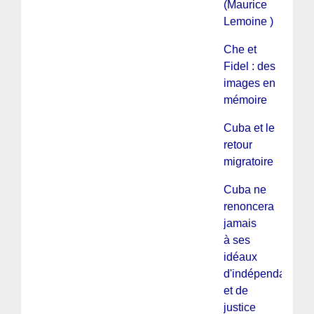
(Maurice
Lemoine )
Che et
Fidel : des
images en
mémoire
Cuba et le
retour
migratoire
Cuba ne
renoncera
jamais
à ses
idéaux
d'indépendance
et de
justice