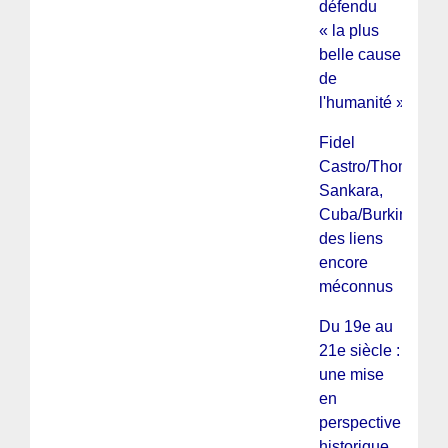
défendu
« la plus
belle cause
de
l'humanité »
Fidel
Castro/Thomas
Sankara,
Cuba/Burkina,
des liens
encore
méconnus
Du 19e au
21e siècle :
une mise
en
perspective
historique