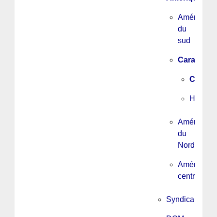
Amérique
du
sud
Caraïbes
Cuba
Haïti
Amérique
du
Nord
Amérique
centrale
Syndicalisme