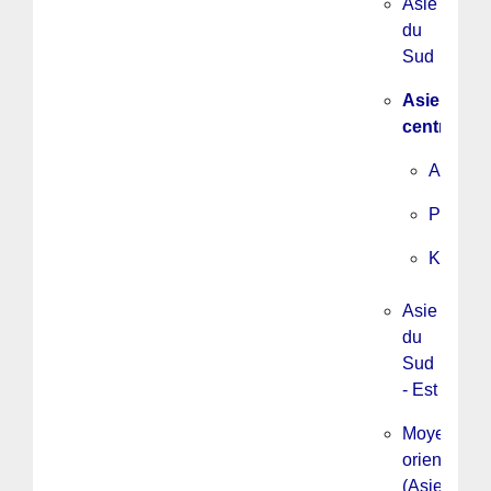
Asie
du
Sud
Asie
centrale
Afghani
Pakista
Kirghizi
Asie
du
Sud
- Est
Moyen
orient
(Asie