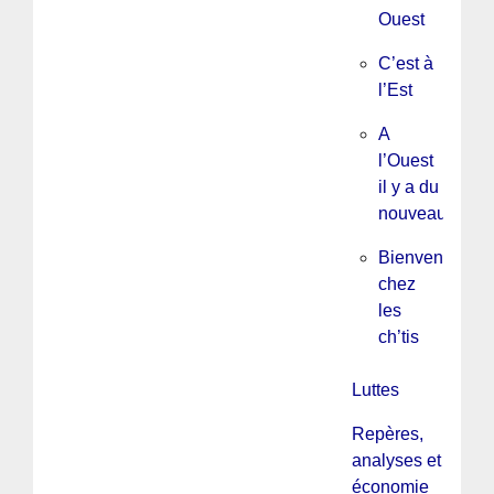
Ouest
C’est à
l’Est
A
l’Ouest
il y a du
nouveau
Bienvenue
chez
les
ch’tis
Luttes
Repères,
analyses et
économie