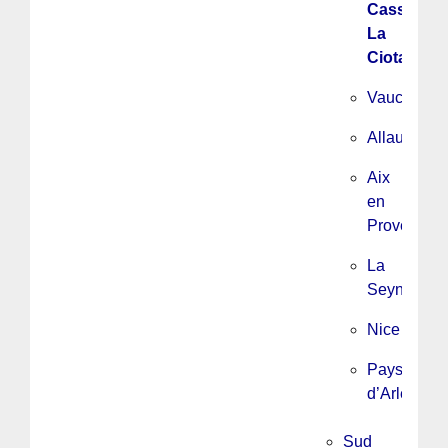
Cassis,
La
Ciotat
Vaucluse
Allauch
Aix
en
Provence/
La
Seyne
Nice
Pays
d’Arles
Sud