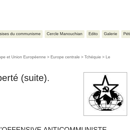
sises du communisme
Cercle Manouchian
Edito
Galerie
Pét
ope et Union Européenne
>
Europe centrale
>
Tchéquie
>
Le
berté (suite).
L’OFFENSIVE ANTICOMMUNISTE