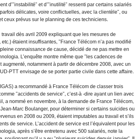
d’"instabilité" et d’"inutilité" ressenti par certains salariés
arfois délicates, voire conflictuelles, avec la clientèle", ou
et ceux prévus sur le planning de ces techniciens.
travail dès avril 2009 expliquant que les mesures de
, etc.) étaient insuffisantes, "France Télécom n’a pas modifié
 pleine connaissance de cause, décidé de ne pas mettre en
echnologia. L’enquête montre même que "les cadences de
ent augmenté, notamment à partir de décembre 2008, avec un
UD-PTT envisage de se porter partie civile dans cette affaire.
s (IGAS) a recommandé à France Télécom de classer trois
 comme "accidents de service", c’est-à -dire ayant un lien avec
ravail, a nommé en novembre, à la demande de France Télécom,
, Jean-Marc Boulanger, pour déterminer si certains suicides ou
ervenus en 2008 ou 2009, étaient imputables au travail et s’ils
s de service. L’accident de service est l’équivalent pour les
nologia, après s’être entretenu avec 500 salariés, note la
e, soulignant qu’il y a eu "plusieurs suicides depuis janvier". Il