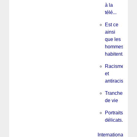
à la
télé...
Est ce
ainsi
que les
hommes
habitent...
Racisme
et
antiracisme
Tranches
de vie
Portraits
délicats...
International