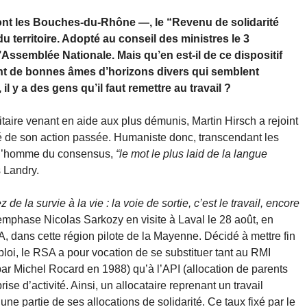
t les Bouches-du-Rhône —, le “Revenu de solidarité
du territoire. Adopté au conseil des ministres le 3
’Assemblée Nationale. Mais qu’en est-il de ce dispositif
ant de bonnes âmes d’horizons divers qui semblent
il y a des gens qu’il faut remettre au travail ?
re venant en aide aux plus démunis, Martin Hirsch a rejoint
é de son action passée. Humaniste donc, transcendant les
est l’homme du consensus,
“le mot le plus laid de la langue
s Landry.
de la survie à la vie : la voie de sortie, c’est le travail, encore
emphase Nicolas Sarkozy en visite à Laval le 28 août, en
A, dans cette région pilote de la Mayenne. Décidé à mettre fin
emploi, le RSA a pour vocation de se substituer tant au RMI
ar Michel Rocard en 1988) qu’à l’API (allocation de parents
ise d’activité. Ainsi, un allocataire reprenant un travail
une partie de ses allocations de solidarité. Ce taux fixé par le