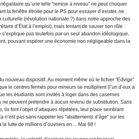
 inégalitaire qu’une telle “remise à niveau” ne peut choquer
ant la fenêtre étroite pour le PS pour essayer d’exister, ne
 culturelle (révolution nationale ?) dans notre approche des
étaire d’État à l’emploi), mais tentant de sauver son rôle
 s’explique pas toutefois par un seul abandon idéologique,
ment, pouvant espérer une économie non négligeable dans la
du nouveau dispositif. Au moment même où le fichier “Edvige”
ue le centres fermés pour mineurs se multiplient (l’un d’eux a
ue les étudiants sont invités à loger dans des casernes
s ne peuvent prétendre à aucun revenu de substitution. Sans
 ils font l’objet d’attaques répétées, leur place semblant
la n’est pas sans rappeler les “abattements d’âge” sur les
 la lutte de millions d’ouvriers en… Mai 68 !