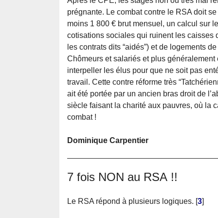
Après le CPE, les stages non ou très mal ré
prégnante. Le combat contre le RSA doit se 
moins 1 800 € brut mensuel, un calcul sur le
cotisations sociales qui ruinent les caisses 
les contrats dits “aidés”) et de logements de
Chômeurs et salariés et plus généralement c
interpeller les élus pour que ne soit pas en
travail. Cette contre réforme très “Tatchérie
ait été portée par un ancien bras droit de 
siècle faisant la charité aux pauvres, où la
combat !
Dominique Carpentier
7 fois NON au RSA !!
Le RSA répond à plusieurs logiques.
[
3
]