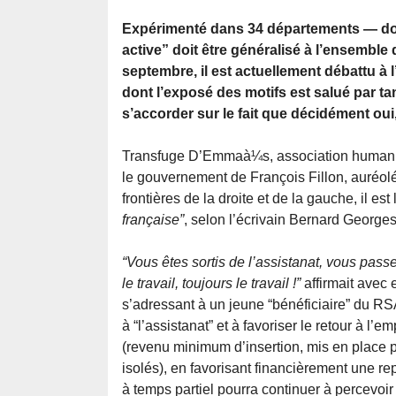
Expérimenté dans 34 départements — don
active” doit être généralisé à l’ensemble 
septembre, il est actuellement débattu à l
dont l’exposé des motifs est salué par t
s’accorder sur le fait que décidément oui, 
Transfuge D’Emmaà¼s, association humanitai
le gouvernement de François Fillon, auréol
frontières de la droite et de la gauche, il 
française”
, selon l’écrivain Bernard George
“Vous êtes sortis de l’assistanat, vous passez 
le travail, toujours le travail !”
affirmait avec 
s’adressant à un jeune “bénéficiaire” du RS
à “l’assistanat” et à favoriser le retour à l’
(revenu minimum d’insertion, mis en place p
isolés), en favorisant financièrement une repr
à temps partiel pourra continuer à percevoir 