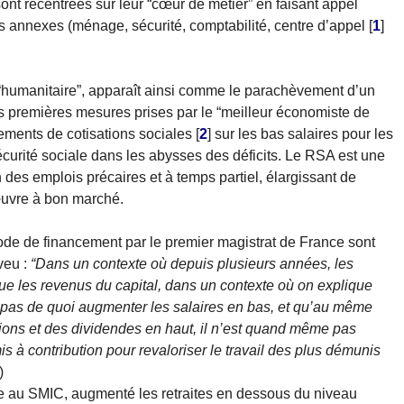
sont recentrées sur leur “cœur de métier” en faisant appel
tés annexes (ménage, sécurité, comptabilité, centre d’appel
[
1
]
“humanitaire”, apparaît ainsi comme le parachèvement d’un
 premières mesures prises par le “meilleur économiste de
ments de cotisations sociales
[
2
]
sur les bas salaires pour les
curité sociale dans les abysses des déficits. Le RSA est une
 des emplois précaires et à temps partiel, élargissant de
œuvre à bon marché.
 mode de financement par le premier magistrat de France sont
veu :
“Dans un contexte où depuis plusieurs années, les
ue les revenus du capital, dans un contexte où on explique
 a pas de quoi augmenter les salaires en bas, et qu’au même
ions et des dividendes en haut, il n’est quand même pas
s à contribution pour revaloriser le travail des plus démunis
)
 au SMIC, augmenté les retraites en dessous du niveau