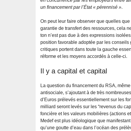
en concurrence par les employeurs entre all
un financement par l’État « pérennisé »
.
On peut leur faire observer que quelles que
garantie de transfert des ressources, cela 
ton n’est pas due à des expressions isolées
position favorable adoptée par les conseil
critiques portent dans toute la gauche essen
réforme et les moyens accordés à celle-ci.
Il y a capital et capital
La question du financement du RSA, même si
antisociale, s’ajoutant à de très nombreuses
d’Euros prélevés essentiellement sur les fon
milliard seront levés sur les “revenus du capi
foncière et les valeurs mobilières (actions e
Medef est plus idéologique que manifestant 
qu’une goutte d’eau dans l’océan des prélèv