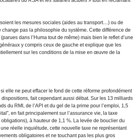
ocataires du RSA et les salariés actuels »
tout en réclamant
 soient les mesures sociales (aides au transport…) ou de
ne change pas la philosophie du système. Cette différence de
 (parues dans l’Huma tout de même) mais bien le reflet d’une
s généraux y compris ceux de gauche et explique que les
tiellement sur les conditions de la mise en œuvre de la
 elle ne peut effacer le fond de cette réforme profondément
 dispositions, fait cependant aussi débat. Sur les 13 milliards
ds du RMI, de l’API et du gel de la prime pour l’emploi, 1,5
tal”, en fait principalement sur l’assurance vie, la taxe
t obligations), à hauteur de 1,1 %. La levée de bouclier du
une réelle inquiétude, cette nouvelle taxe ne représentant
ements obligatoires et ne touchant pas les plus gros