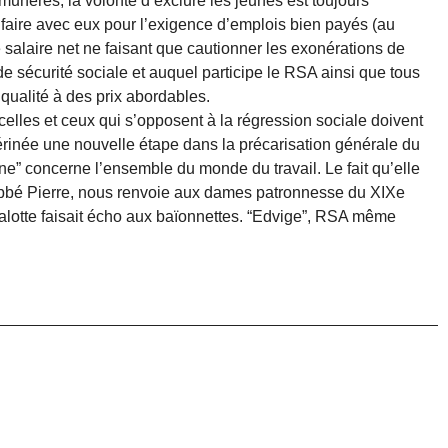
munérés, la volonté d’exclure les jeunes est toujours
faire avec eux pour l’exigence d’emplois bien payés (au
 salaire net ne faisant que cautionner les exonérations de
de sécurité sociale et auquel participe le RSA ainsi que tous
 qualité à des prix abordables.
elles et ceux qui s’opposent à la régression sociale doivent
térinée une nouvelle étape dans la précarisation générale du
nne” concerne l’ensemble du monde du travail. Le fait qu’elle
l’abbé Pierre, nous renvoie aux dames patronnesse du XIXe
 calotte faisait écho aux baïonnettes. “Edvige”, RSA même