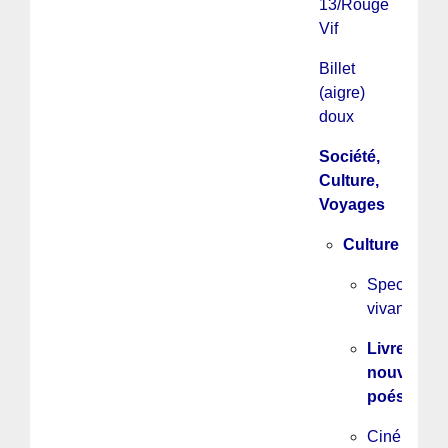
13/Rouge
Vif
Billet
(aigre)
doux
Société,
Culture,
Voyages
Culture
Spectacle
vivant
Livres,
nouvelles,
poésie...
Cinéma