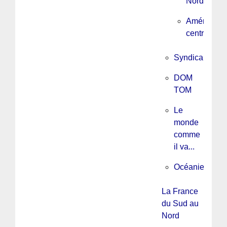
Nord
Amérique
centrale
Syndicalisme
DOM
TOM
Le
monde
comme
il va...
Océanie
La France
du Sud au
Nord