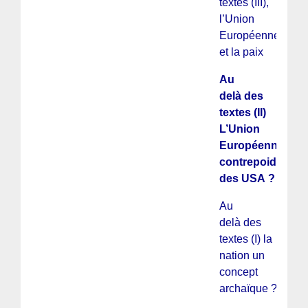
textes (III),
l’Union
Européenne
et la paix
Au
delà des
textes (II)
L’Union
Européenne
contrepoids
des USA ?
Au
delà des
textes (I) la
nation un
concept
archaïque ?