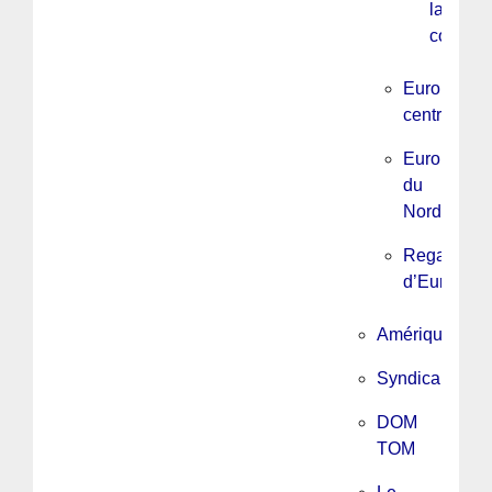
la
constitu
Europe
centrale
Europe
du
Nord
Regards
d’Europe
Amérique
Syndicalisme
DOM
TOM