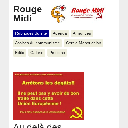
Rouge
Midi
Rubriques du site
Agenda
Annonces
Assises du communisme
Cercle Manouchian
Edito
Galerie
Pétitions
Au delà des