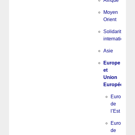
Afrique
Moyen
Orient
Solidarité
internationale
Asie
Europe
et
Union
Européenne
Europe
de
l’Est
Europe
de