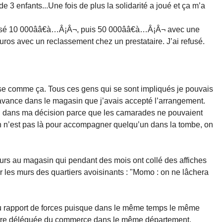
de 3 enfants...Une fois de plus la solidarité a joué et ça m’a
posé 10 000ââ€à…Â¡Â¬, puis 50 000ââ€à…Â¡Â¬ avec une
uros avec un reclassement chez un prestataire. J’ai refusé.
sse comme ça. Tous ces gens qui se sont impliqués je pouvais
 l’avance dans le magasin que j’avais accepté l’arrangement.
 seul dans ma décision parce que les camarades ne pouvaient
On n’est pas là pour accompagner quelqu’un dans la tombe, on
ieurs au magasin qui pendant des mois ont collé des affiches
sur les murs des quartiers avoisinants : "Momo : on ne lâchera
u rapport de forces puisque dans le même temps le même
autre déléguée du commerce dans le même département.