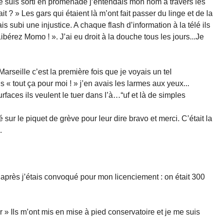
e je suis sorti en promenade j’entendais mon nom à travers les
 ? » Les gars qui étaient là m’ont fait passer du linge et de la
ais subi une injustice. A chaque flash d’information à la télé ils
Libérez Momo ! ». J’ai eu droit à la douche tous les jours...Je
Marseille c’est la première fois que je voyais un tel
 « tout ça pour moi ! » j’en avais les larmes aux yeux...
faces ils veulent le tuer dans l’à…“uf et là de simples
 sur le piquet de grève pour leur dire bravo et merci. C’était la
.
 après j’étais convoqué pour mon licenciement : on était 300
er » Ils m’ont mis en mise à pied conservatoire et je me suis