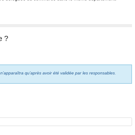
e ?
 n’apparaîtra qu’après avoir été validée par les responsables.