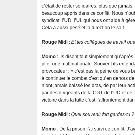
c’était de rester solidaires, plus que jamais
beaucoup appris dans ce conflit. Nous n’oub
syndicat, l’UD, l’UL qui nous ont aidé à gérer
Cela a aussi pesé et la direction le sait.
Rouge Midi
:
Et tes collègues de travail que
Momo
: Ils disent tout simplement qu’après a
plier une multinationale. Souvent ils entend
provocateur : « c’est pas la peine de vous b
à continuer le combat c’est qu’en dehors de
n’ont jamais baissé les bras, de par leur act
par des dirigeants de la CGT de l’UD et de l
victoire dans la lutte c’est l’affrontement dan
Rouge Midi
:
Quel souvenir fort gardes-tu ?
Momo
: De la prison j’ai suivi ce conflit. 