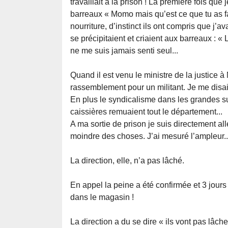
travaillait à la prison ! La première fois qu
barreaux « Momo mais qu’est ce que tu as fait
nourriture, d’instinct ils ont compris que j’av
se précipitaient et criaient aux barreaux : « 
ne me suis jamais senti seul...
Quand il est venu le ministre de la justice à 
rassemblement pour un militant. Je me disais
En plus le syndicalisme dans les grandes sur
caissières remuaient tout le département...
A ma sortie de prison je suis directement allé
moindre des choses. J’ai mesuré l’ampleur..
La direction, elle, n’a pas lâché.
En appel la peine a été confirmée et 3 jours
dans le magasin !
La direction a du se dire « ils vont pas lâch