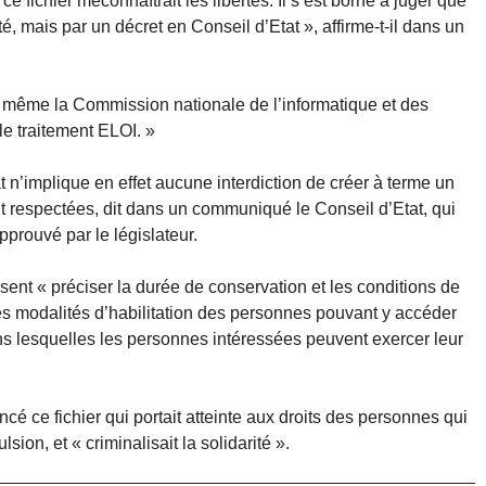
 fichier méconnaîtrait les libertés. Il s’est borné à juger que
êté, mais par un décret en Conseil d’Etat », affirme-t-il dans un
r même la Commission nationale de l’informatique et des
 le traitement ELOI. »
 n’implique en effet aucune interdiction de créer à terme un
ont respectées, dit dans un communiqué le Conseil d’Etat, qui
approuvé par le législateur.
sent « préciser la durée de conservation et les conditions de
les modalités d’habilitation des personnes pouvant y accéder
ans lesquelles les personnes intéressées peuvent exercer leur
é ce fichier qui portait atteinte aux droits des personnes qui
ion, et « criminalisait la solidarité ».