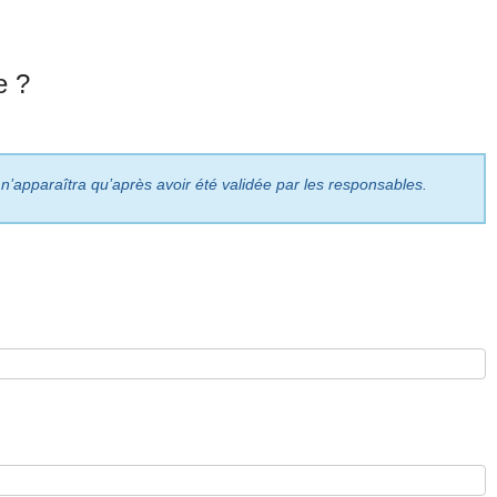
e ?
 n’apparaîtra qu’après avoir été validée par les responsables.