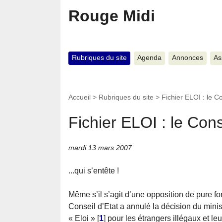
Rouge Midi
Rubriques du site
Agenda
Annonces
As
Accueil
>
Rubriques du site
>
Fichier ELOI : le Co
Fichier ELOI : le Cons
mardi 13 mars 2007
...qui s’entête !
Même s’il s’agit d’une opposition de pure fo
Conseil d’Etat a annulé la décision du minist
« Eloi »
[
1
]
pour les étrangers illégaux et le