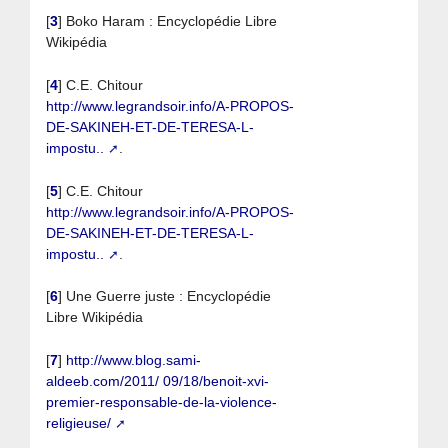
[
3
]
Boko Haram : Encyclopédie Libre
Wikipédia
[
4
]
C.E. Chitour
http://www.legrandsoir.info/A-PROPOS-
DE-SAKINEH-ET-DE-TERESA-L-
impostu..
.
[
5
]
C.E. Chitour
http://www.legrandsoir.info/A-PROPOS-
DE-SAKINEH-ET-DE-TERESA-L-
impostu..
.
[
6
]
Une Guerre juste : Encyclopédie
Libre Wikipédia
[
7
]
http://www.blog.sami-
aldeeb.com/2011/ 09/18/benoit-xvi-
premier-responsable-de-la-violence-
religieuse/