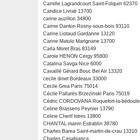
Camille Lagrandcourt Saint-Folquin 62370
Candice Livrati 13700
carine auzillon 34800
Carine Danton Rosny-sous-bois 93110
Carine Liotaud Gardanne 13120
Carine Matulo Marignane 13700
Carla Moret Bras 83149
Carole HENON Cergy 95800
Catalina Savga Nice 6000
Cavaillé Gérard Bouc Bel Air 13320
cecile dinet Bordeaux 33000
Cecile Grea Paris 75014
Cécile Pallarès Brzezinski Paris 75019
Cédric CORDOVANA Roquefort-la-bédoule
Celine Brassens Peynier 13790
Celine Cherif Istres 13800
CHANTAL manin Estrablin 38780
Charles Barea Saint-martin-de-crau 13310
Charles Casabianca