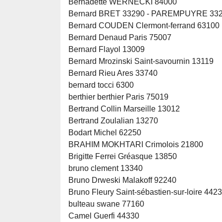
Bernadette WERNECKI 84000
Bernard BRET 33290 - PAREMPUYRE 33
Bernard COUDEN Clermont-ferrand 63100
Bernard Denaud Paris 75007
Bernard Flayol 13009
Bernard Mrozinski Saint-savournin 13119
Bernard Rieu Ares 33740
bernard tocci 6300
berthier berthier Paris 75019
Bertrand Collin Marseille 13012
Bertrand Zoulalian 13270
Bodart Michel 62250
BRAHIM MOKHTARI Crimolois 21800
Brigitte Ferrei Gréasque 13850
bruno clement 13340
Bruno Drweski Malakoff 92240
Bruno Fleury Saint-sébastien-sur-loire 442
bulteau swane 77160
Camel Guerfi 44330