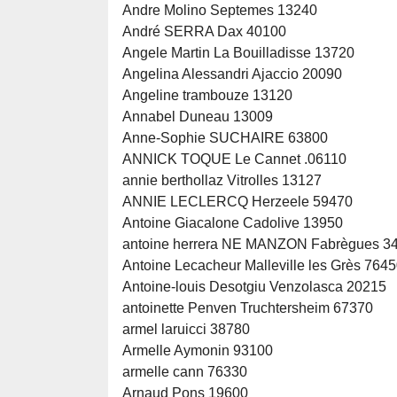
Andre Molino Septemes 13240
André SERRA Dax 40100
Angele Martin La Bouilladisse 13720
Angelina Alessandri Ajaccio 20090
Angeline trambouze 13120
Annabel Duneau 13009
Anne-Sophie SUCHAIRE 63800
ANNICK TOQUE Le Cannet .06110
annie berthollaz Vitrolles 13127
ANNIE LECLERCQ Herzeele 59470
Antoine Giacalone Cadolive 13950
antoine herrera NE MANZON Fabrègues 3
Antoine Lecacheur Malleville les Grès 764
Antoine-louis Desotgiu Venzolasca 20215
antoinette Penven Truchtersheim 67370
armel laruicci 38780
Armelle Aymonin 93100
armelle cann 76330
Arnaud Pons 19600