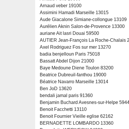
Arnaud veber 19100
Assimini Hamadi Marseille 13015
Aude Giacalone Simiane-collongue 13109
Aurélien Aknin Salon-de-Provence 13300
auriane Ait lasri Douai 59500
AUTIER Jean-François La Roche-Chalais 
Axel Rodriguez Fos sur mer 13270
badia benjelloun Paris 75018
Bassatt Abdel Dijon 21000
Baye Medoune Diene Toulon 83200
Beatrice Dubreuil-fanthou 19000
Béatrice Navarro Marseille 13014
Ben JoD 13620
bendali jamal paris 91360
Benjamin Buchard Avesnes-sur-Helpe 594
Benoit Facchetti 13110
Benoit Fournier Vieille eglise 62162
BERNADETTE LOMBARDO 13360