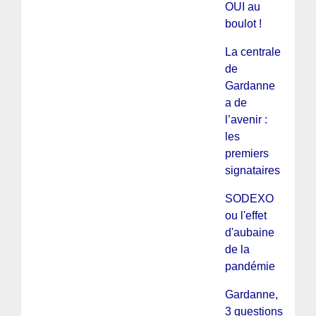
OUI au
boulot !
La centrale
de
Gardanne
a de
l’avenir :
les
premiers
signataires
SODEXO
ou l'effet
d'aubaine
de la
pandémie
Gardanne,
3 questions