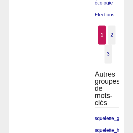
écologie
Elections
1
2
3
Autres
groupes
de
mots-
clés
squelette_galerie
squelette_habilla