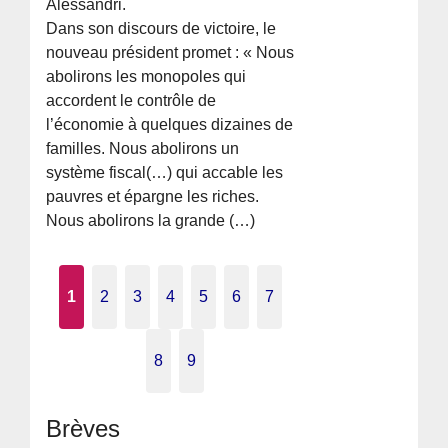
Alessandri.
Dans son discours de victoire, le
nouveau président promet : « Nous
abolirons les monopoles qui
accordent le contrôle de
l’économie à quelques dizaines de
familles. Nous abolirons un
système fiscal(…) qui accable les
pauvres et épargne les riches.
Nous abolirons la grande (…)
1
2
3
4
5
6
7
8
9
Brèves