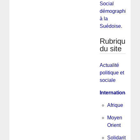
Social
démographie
à la
Suédoise.
Rubriques
du site
Actualité
politique et
sociale
International
Afrique
Moyen
Orient
Solidarité