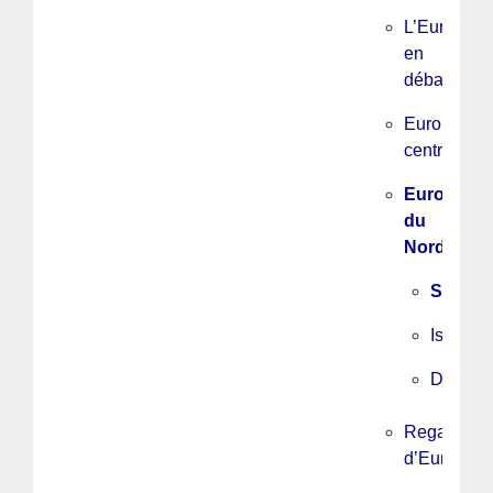
L’Europe
en
débats
Europe
centrale
Europe
du
Nord
Suède
Islande
Danema
Regards
d’Europe