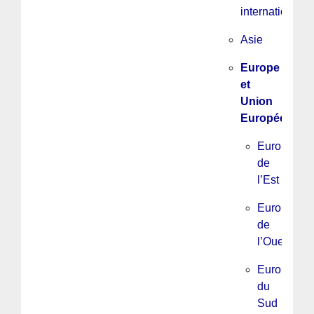
internationale
Asie
Europe
et
Union
Européenne
Europe
de
l’Est
Europe
de
l’Ouest
Europe
du
Sud