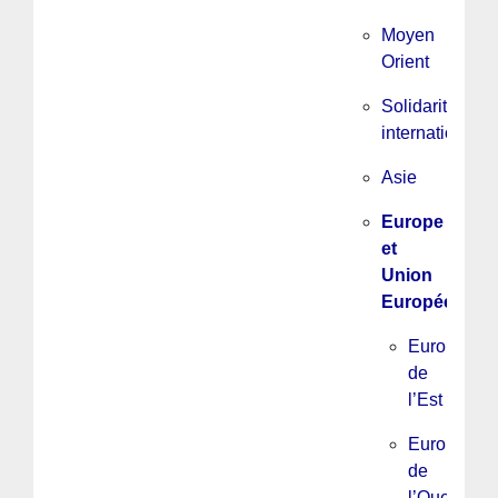
Moyen
Orient
Solidarité
internationale
Asie
Europe
et
Union
Européenne
Europe
de
l’Est
Europe
de
l’Ouest