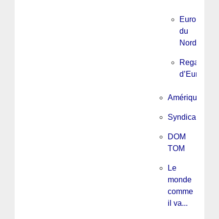
Europe
du
Nord
Regards
d’Europe
Amérique
Syndicalisme
DOM
TOM
Le
monde
comme
il va...