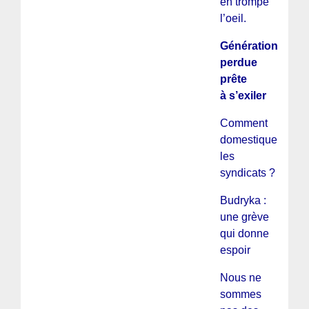
en trompe
l’oeil.
Génération
perdue
prête
à s’exiler
Comment
domestiquer
les
syndicats ?
Budryka :
une grève
qui donne
espoir
Nous ne
sommes