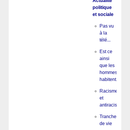
Actualité
politique
et sociale
Pas vu
à la
télé...
Est ce
ainsi
que les
hommes
habitent...
Racisme
et
antiracisme
Tranches
de vie