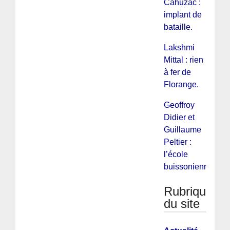
Cahuzac :
implant de
bataille.
Lakshmi
Mittal : rien
à fer de
Florange.
Geoffroy
Didier et
Guillaume
Peltier :
l’école
buissonienne.
Rubriques
du site