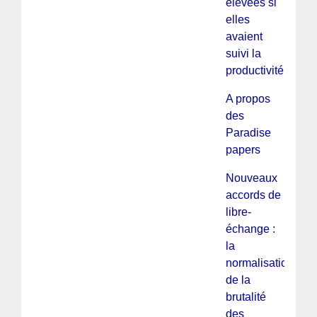
élevées si
elles
avaient
suivi la
productivité
A propos
des
Paradise
papers
Nouveaux
accords de
libre-
échange :
la
normalisation
de la
brutalité
des