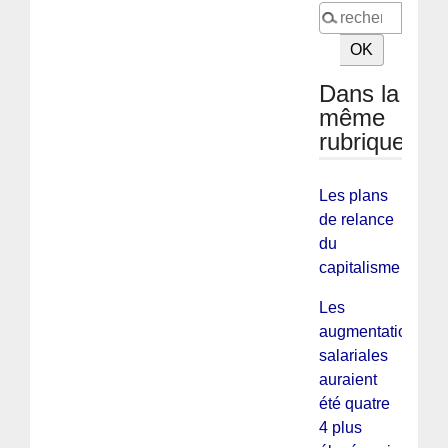
Dans la
même
rubrique
Les plans
de relance
du
capitalisme
Les
augmentations
salariales
auraient
été quatre
4 plus