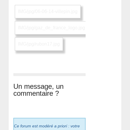
IMG/jpg/06-06-14-villepin.jpg
IMG/jpg/gaz_de_france_logo.jpg
IMG/jpg/rubon17.jpg
Un message, un
commentaire ?
Ce forum est modéré a priori : votre