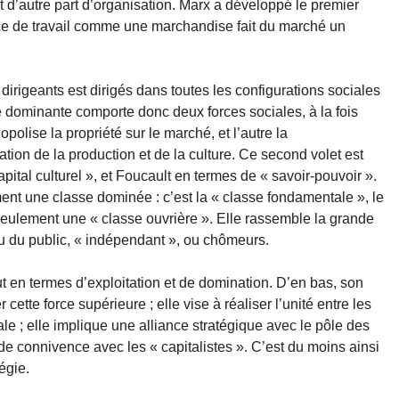
t d’autre part d’organisation. Marx a développé le premier
force de travail comme une marchandise fait du marché un
 dirigeants est dirigés dans toutes les configurations sociales
se dominante comporte donc deux forces sociales, à la fois
olise la propriété sur le marché, et l’autre la
ion de la production et de la culture. Ce second volet est
pital culturel », et Foucault en termes de « savoir-pouvoir ».
ment une classe dominée : c’est la « classe fondamentale », le
seulement une « classe ouvrière ». Elle rassemble la grande
ou du public, « indépendant », ou chômeurs.
t en termes d’exploitation et de domination. D’en bas, son
r cette force supérieure ; elle vise à réaliser l’unité entre les
ale ; elle implique une alliance stratégique avec le pôle des
de connivence avec les « capitalistes ». C’est du moins ainsi
égie.