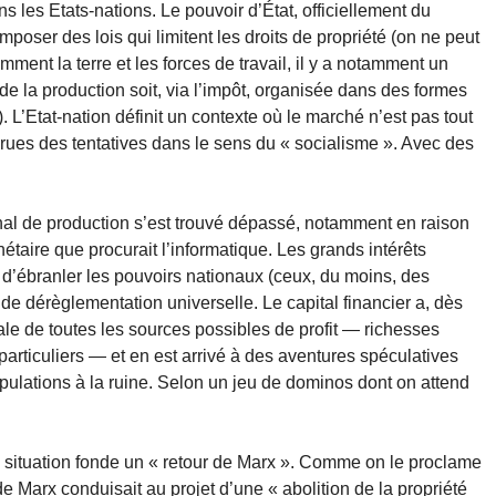
ans les Etats-nations. Le pouvoir d’État, officiellement du
poser des lois qui limitent les droits de propriété (on ne peut
omment la terre et les forces de travail, il y a notamment un
e de la production soit, via l’impôt, organisée dans des formes
 L’Etat-nation définit un contexte où le marché n’est pas tout
arues des tentatives dans le sens du « socialisme ». Avec des
onal de production s’est trouvé dépassé, notamment en raison
étaire que procurait l’informatique. Les grands intérêts
e d’ébranler les pouvoirs nationaux (ceux, du moins, des
e dérèglementation universelle. Le capital financier a, dès
le de toutes les sources possibles de profit — richesses
 particuliers — et en est arrivé à des aventures spéculatives
populations à la ruine. Selon un jeu de dominos dont on attend
te situation fonde un « retour de Marx ». Comme on le proclame
n de Marx conduisait au projet d’une « abolition de la propriété