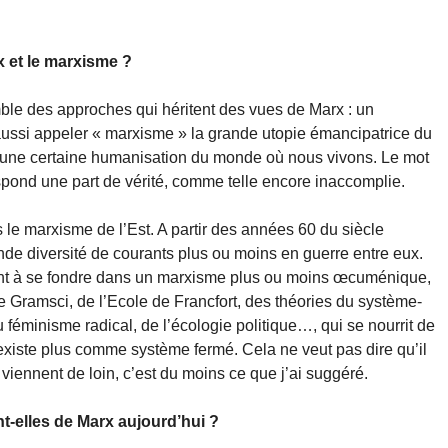
x et le marxisme ?
emble des approches qui héritent des vues de Marx : un
aussi appeler « marxisme » la grande utopie émancipatrice du
à une certaine humanisation du monde où nous vivons. Le mot
rrespond une part de vérité, comme telle encore inaccomplie.
s le marxisme de l’Est. A partir des années 60 du siècle
nde diversité de courants plus ou moins en guerre entre eux.
ent à se fondre dans un marxisme plus ou moins œcuménique,
e Gramsci, de l’Ecole de Francfort, des théories du système-
 féminisme radical, de l’écologie politique…, qui se nourrit de
xiste plus comme système fermé. Cela ne veut pas dire qu’il
viennent de loin, c’est du moins ce que j’ai suggéré.
t-elles de Marx aujourd’hui ?