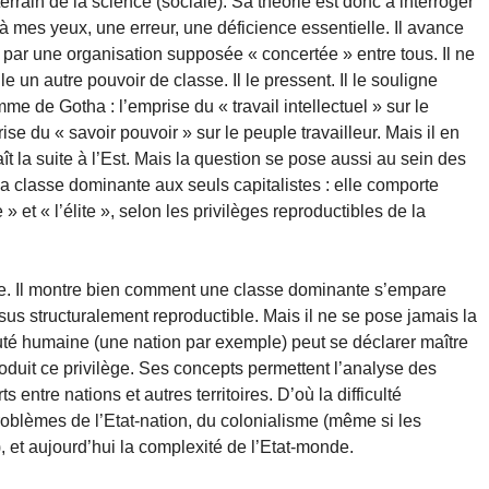
errain de la science (sociale). Sa théorie est donc à interroger
 à mes yeux, une erreur, une déficience essentielle. Il avance
par une organisation supposée « concertée » entre tous. Il ne
e un autre pouvoir de classe. Il le pressent. Il le souligne
e de Gotha : l’emprise du « travail intellectuel » sur le
ise du « savoir pouvoir » sur le peuple travailleur. Mais il en
ît la suite à l’Est. Mais la question se pose aussi au sein des
la classe dominante aux seuls capitalistes : elle comporte
» et « l’élite », selon les privilèges reproductibles de la
he. Il montre bien comment une classe dominante s’empare
s structuralement reproductible. Mais il ne se pose jamais la
 humaine (une nation par exemple) peut se déclarer maître
eproduit ce privilège. Ses concepts permettent l’analyse des
 entre nations et autres territoires. D’où la difficulté
oblèmes de l’Etat-nation, du colonialisme (même si les
), et aujourd’hui la complexité de l’Etat-monde.