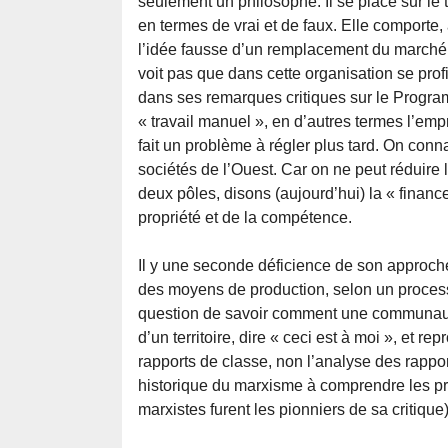
seulement un philosophe. Il se place sur le t
en termes de vrai et de faux. Elle comporte,
l’idée fausse d’un remplacement du marché 
voit pas que dans cette organisation se profil
dans ses remarques critiques sur le Programm
« travail manuel », en d’autres termes l’empr
fait un problème à régler plus tard. On conna
sociétés de l’Ouest. Car on ne peut réduire 
deux pôles, disons (aujourd’hui) la « finance 
propriété et de la compétence.
Il y une seconde déficience de son approc
des moyens de production, selon un processu
question de savoir comment une communauté
d’un territoire, dire « ceci est à moi », et r
rapports de classe, non l’analyse des rapports
historique du marxisme à comprendre les pr
marxistes furent les pionniers de sa critique