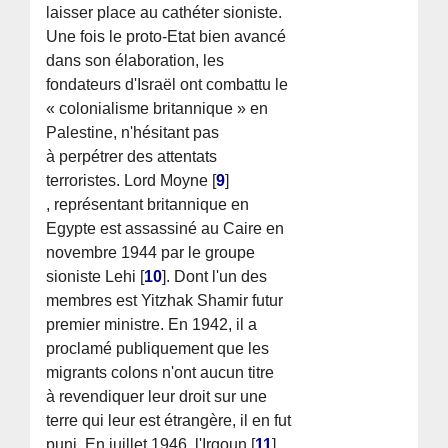
laisser place au cathéter sioniste.
Une fois le proto-Etat bien avancé
dans son élaboration, les
fondateurs d'Israël ont combattu le
« colonialisme britannique » en
Palestine, n'hésitant pas
à perpétrer des attentats
terroristes. Lord Moyne
[
9
]
, représentant britannique en
Egypte est assassiné au Caire en
novembre 1944 par le groupe
sioniste Lehi
[
10
]
. Dont l'un des
membres est Yitzhak Shamir futur
premier ministre. En 1942, il a
proclamé publiquement que les
migrants colons n'ont aucun titre
à revendiquer leur droit sur une
terre qui leur est étrangère, il en fut
puni. En juillet 1946, l'Irgoun
[
11
]